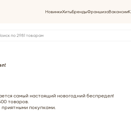
Новинки
Хиты
Бренды
Франшиза
Вакансии
К
ел!
нается самый настоящий новогодний беспредел!
500 товаров.
 приятными покупками.