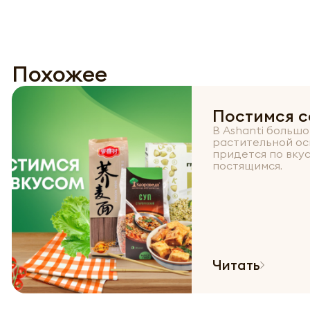
Похожее
Постимся с
В Ashanti больш
растительной ос
придется по вкус
постящимся.
Читать