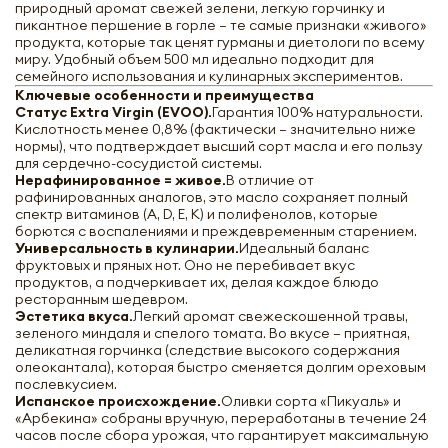
природный аромат свежей зелени, легкую горчинку и
пикантное першение в горле — те самые признаки «живого»
продукта, которые так ценят гурманы и диетологи по всему
миру. Удобный объем 500 мл идеально подходит для
семейного использования и кулинарных экспериментов.
Ключевые особенности и преимущества
Статус Extra Virgin (EVOO).
Гарантия 100% натуральности.
Кислотность менее 0,8% (фактически — значительно ниже
нормы), что подтверждает высший сорт масла и его пользу
для сердечно-сосудистой системы.
Нерафинированное = живое.
В отличие от
рафинированных аналогов, это масло сохраняет полный
спектр витаминов (A, D, E, K) и полифенолов, которые
борются с воспалениями и преждевременным старением.
Универсальность в кулинарии.
Идеальный баланс
фруктовых и пряных нот. Оно не перебивает вкус
продуктов, а подчеркивает их, делая каждое блюдо
ресторанным шедевром.
Эстетика вкуса.
Легкий аромат свежескошенной травы,
зеленого миндаля и спелого томата. Во вкусе — приятная,
деликатная горчинка (следствие высокого содержания
олеокантала), которая быстро сменяется долгим ореховым
послевкусием.
Испанское происхождение.
Оливки сорта «Пикуаль» и
«Арбекина» собраны вручную, переработаны в течение 24
часов после сбора урожая, что гарантирует максимальную