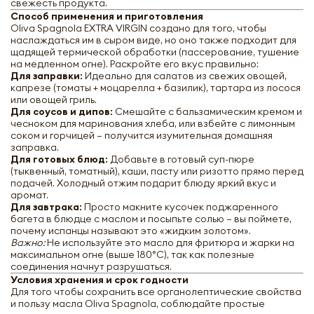
свежесть продукта.
Способ применения и приготовления
Oliva Spagnola EXTRA VIRGIN создано для того, чтобы
наслаждаться им в сыром виде, но оно также подходит для
щадящей термической обработки (пассерование, тушение
на медленном огне). Раскройте его вкус правильно:
Для заправки:
Идеально для салатов из свежих овощей,
капрезе (томаты + моцарелла + базилик), тартара из лосося
или овощей гриль.
Для соусов и дипов:
Смешайте с бальзамическим кремом и
чесноком для маринования хлеба, или взбейте с лимонным
соком и горчицей — получится изумительная домашняя
заправка.
Для готовых блюд:
Добавьте в готовый суп-пюре
(тыквенный, томатный), каши, пасту или ризотто прямо перед
подачей. Холодный отжим подарит блюду яркий вкус и
аромат.
Для завтрака:
Просто макните кусочек поджаренного
багета в блюдце с маслом и посыпьте солью — вы поймете,
почему испанцы называют это «жидким золотом».
Важно:
Не используйте это масло для фритюра и жарки на
максимальном огне (выше 180°C), так как полезные
Oliva Spagnola EXTRA VIRGIN Оливковое
соединения начнут разрушаться.
масло нерафинированное 500мл
Условия хранения и срок годности
Для того чтобы сохранить все органолептические свойства
и пользу масла Oliva Spagnola, соблюдайте простые