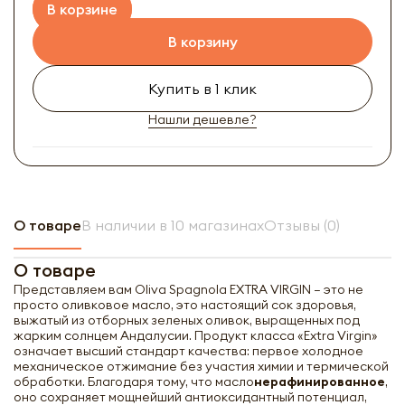
В корзине
В корзину
Купить в 1 клик
Нашли дешевле?
О товаре
В наличии в 10 магазинах
Отзывы (0)
О товаре
Представляем вам Oliva Spagnola EXTRA VIRGIN — это не
просто оливковое масло, это настоящий сок здоровья,
выжатый из отборных зеленых оливок, выращенных под
жарким солнцем Андалусии. Продукт класса «Extra Virgin»
означает высший стандарт качества: первое холодное
механическое отжимание без участия химии и термической
обработки. Благодаря тому, что масло
нерафинированное
,
оно сохраняет мощнейший антиоксидантный потенциал,