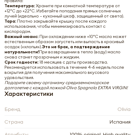
-
+
правила:
Температура:
Храните при комнатной температуре от
+12°C до +22°C. Избегайте попадания прямых солнечных
лучей (идеально — кухонный шкаф, защищенный от света).
Тара:
Плотно закрывайте крышку после каждого
использования, чтобы минимизировать контакт с
кислородом.
Важный нюанс:
При охлаждении ниже +10°C масло может
естественным образом загустеть или выпасть в красивый
Нажимая кнопку «Оформить», я даю своё согласие
осадок («хлопья»).
Это не брак, а подтверждение
на обработку моих персональных данных, в
натуральности!
При возвращении в тепло (воду) масло
Нажимая кнопку «Отправить», я даю своё согласие
соответствии с Федеральным законом от
снова станет прозрачным и жидким.
на обработку моих персональных данных, в
27.07.2006 года № 152-ФЗ «О персональных
Срок годности:
18 месяцев с даты производства.
соответствии с Федеральным законом от
данных», на условиях и для целей, определённых в
Рекомендуется использовать в течение 4-6 недель после
27.07.2006 года № 152-ФЗ «О персональных
Согласии на обработку
персональных данных
вскрытия для получения максимального вкусового
данных», на условиях и для целей, определённых в
Заполняя форму я даю свое согласие на email
удовольствия.
Согласии на обработку
персональных данных
рассылку
Подарите своему организму средиземноморское
Заполняя форму я даю свое согласие на email
долголетие с каждой ложкой Oliva Spagnola EXTRA VIRGIN!
рассылку
Характеристики
Оформить
Отправить
Бренд
Olivia
Страна
Испания
Атрибуты
100% original, High quality