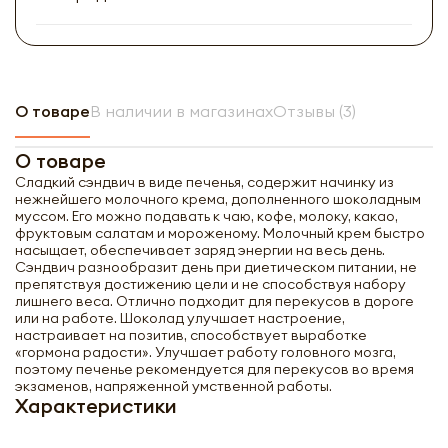
О товаре
В наличии в магазинах
Отзывы (3)
О товаре
Сладкий сэндвич в виде печенья, содержит начинку из
нежнейшего молочного крема, дополненного шоколадным
муссом. Его можно подавать к чаю, кофе, молоку, какао,
фруктовым салатам и мороженому. Молочный крем быстро
насыщает, обеспечивает заряд энергии на весь день.
Сэндвич разнообразит день при диетическом питании, не
препятствуя достижению цели и не способствуя набору
лишнего веса. Отлично подходит для перекусов в дороге
или на работе. Шоколад улучшает настроение,
настраивает на позитив, способствует выработке
Печенье-сэндвич с шоколадным и
«гормона радости». Улучшает работу головного мозга,
молочным кремом &quot;Free-O&quot;
поэтому печенье рекомендуется для перекусов во время
Uni Firms | Юни Фирмы 65г
экзаменов, напряженной умственной работы.
Характеристики
-
+