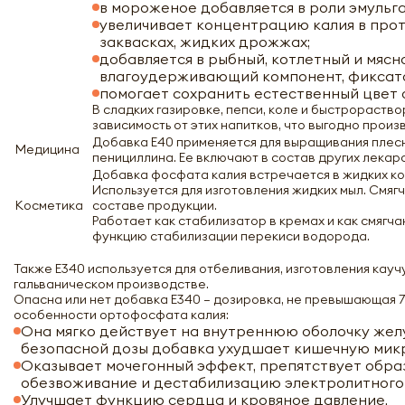
в мороженое добавляется в роли эмульг
увеличивает концентрацию калия в прот
заквасках, жидких дрожжах;
добавляется в рыбный, котлетный и мясн
влагоудерживающий компонент, фиксато
помогает сохранить естественный цвет
В сладких газировке, пепси, коле и быстрораст
зависимость от этих напитков, что выгодно произво
Добавка Е40 применяется для выращивания плес
Медицина
пенициллина. Ее включают в состав других лека
Добавка фосфата калия встречается в жидких кос
Используется для изготовления жидких мыл. Смяг
Косметика
составе продукции.
Работает как стабилизатор в кремах и как смягча
функцию стабилизации перекиси водорода.
Также Е340 используется для отбеливания, изготовления кауч
гальваническом производстве.
Опасна или нет добавка Е340 – дозировка, не превышающая 70 
особенности ортофосфата калия:
Она мягко действует на внутреннюю оболочку жел
безопасной дозы добавка ухудшает кишечную мик
Оказывает мочегонный эффект, препятствует обра
обезвоживание и дестабилизацию электролитного
Улучшает функцию сердца и кровяное давление.