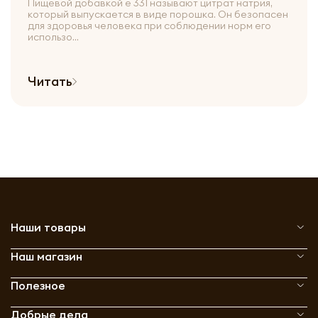
Пищевой добавкой е 331 называют цитрат натрия,
который выпускается в виде порошка. Он безопасен
для здоровья человека при соблюдении норм его
использо...
Читать
Наши товары
Наш магазин
Полезное
Добрые дела