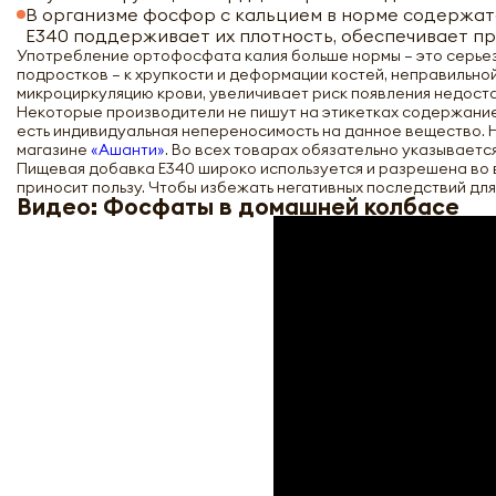
В организме фосфор с кальцием в норме содержатся
Е340 поддерживает их плотность, обеспечивает п
Употребление ортофосфата калия больше нормы – это серьез
подростков – к хрупкости и деформации костей, неправильн
микроциркуляцию крови, увеличивает риск появления недоста
Некоторые производители не пишут на этикетках содержание 
есть индивидуальная непереносимость на данное вещество. Н
магазине
«Ашанти»
. Во всех товарах обязательно указываетс
Пищевая добавка Е340 широко используется и разрешена во в
приносит пользу. Чтобы избежать негативных последствий для
Видео: Фосфаты в домашней колбасе