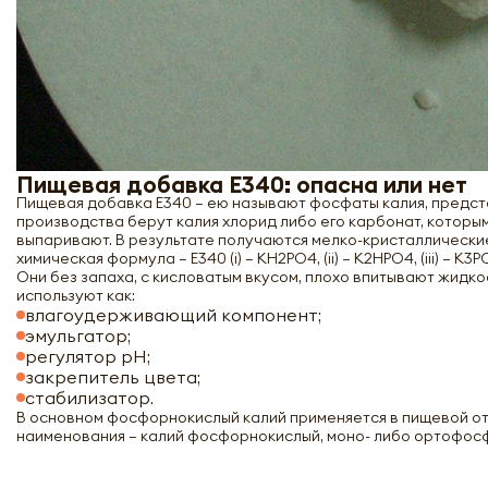
Пищевая добавка Е340: опасна или нет
Пищевая добавка Е340 – ею называют фосфаты калия, предст
производства берут калия хлорид либо его карбонат, котор
выпаривают. В результате получаются мелко-кристаллические
химическая формула – Е340 (i) – KH2PO4, (ii) – K2HPO4, (iii) – K3P
Они без запаха, с кисловатым вкусом, плохо впитывают жидкос
используют как:
влагоудерживающий компонент;
эмульгатор;
регулятор рН;
закрепитель цвета;
стабилизатор.
В основном фосфорнокислый калий применяется в пищевой отр
наименования – калий фосфорнокислый, моно- либо ортофосф