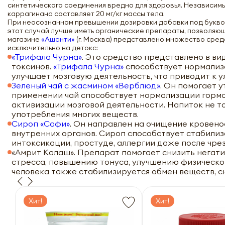
синтетического соединения вредно для здоровья. Независим
каррагинана составляет 20 мг/кг массы тела.
При неосознанном превышении дозировки добавки под буквой 
этот случай лучше иметь органические препараты, позволяющи
магазине
«Ашанти»
(г. Москва) представлено множество сред
исключительно на детокс:
«Трифала Чурна»
. Это средство представлено в в
токсинов.
«Трифала Чурна»
способствует нормализ
улучшает мозговую деятельность, что приводит к 
Зеленый чай с жасмином «Верблюд»
. Он помогает 
применении чай способствует нормализации горм
активизации мозговой деятельности. Напиток не то
употребления многих веществ.
Сироп «Сафи»
. Он направлен на очищение кровено
внутренних органов. Сироп способствует стабилиз
интоксикации, простуде, аллергии даже после чре
«Амрит Калаш». Препарат помогает снизить негат
стресса, повышению тонуса, улучшению физическог
человека также стабилизируется обмен веществ, с
Хит!
Хит!