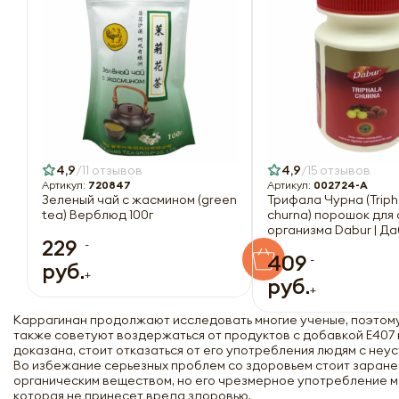
4,9
11 отзывов
4,9
15 отзывов
Артикул:
720847
Артикул:
002724-A
Зеленый чай с жасмином (green
Трифала Чурна (Triph
tea) Верблюд 100г
churna) порошок для
организма Dabur | Да
229
-
409
-
руб.
+
руб.
+
Каррагинан продолжают исследовать многие ученые, поэтому
также советуют воздержаться от продуктов с добавкой Е407 
доказана, стоит отказаться от его употребления людям с не
Во избежание серьезных проблем со здоровьем стоит заранее
органическим веществом, но его чрезмерное употребление м
которая не принесет вреда здоровью.