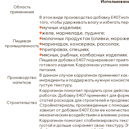
Использован
Область
применения
В этом виде производства добавку Е407 ис
того, чтобы удерживать влагу и избегать п
мучных изделиях;
желе, мармеладе, пудинге;
молочных продуктах (сливки, морожен
Пищевая
маринадах, консервах, рассолах;
промышленность
приправах, специях;
мясных, рыбных, колбасных изделиях.
Пищевая добавка E407 подчеркивает приятн
готового изделия. Каррагинан успешно заме
питания.
В данном случае каррагинан применяют как
Производство
ингредиенты и поддержать нужную консисте
напитков
густую текстуру.
Каррагинан помогает продлить срок действи
работах. Добавку Е407 применяют для форм
статей расходов для строителей и продлева
Строительство
Стройматериалы, произведенные с помощью 
зависит от добавки Е407. Если ее количест
механическим воздействиям и влиянию разн
Каррагинан помогает стабилизировать текст
густой и дольше сохраняет свою текстуру. 