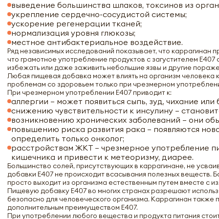
выведение большинства шлаков, токсинов из орган
укрепление сердечно-сосудистой системы;
ускорение регенерации тканей;
нормализация уровня глюкозы;
местное антибактериальное воздействие.
Ряд независимых исследований показывает, что каррагинан п
что грамотное употребление продуктов с загустителем Е407
избежать или даже заживить небольшие язвы и другие пораже
Любая пищевая добавка может влиять на организм человека к
проблемам со здоровьем только при чрезмерном употреблени
При чрезмерном употреблении Е407 приводит к:
аллергии – может появиться сыпь, зуд, чихание или
снижению чувствительности к инсулину – становит
возникновению хронических заболеваний – они обы
повышению риска развития рака – появляются нов
определить только онколог;
расстройствам ЖКТ – чрезмерное употребление пи
кишечника и привести к метеоризму, диарее.
Большинство солей, присутствующих в каррагинане, не усва
добавки Е407 не происходит всасывания полезных веществ. Б
просто выходит из организма естественным путем вместе с и
Пищевую добавку Е407 во многих странах разрешают использо
безопасно для человеческого организма. Каррагинан также п
дополнительным преимуществом Е407.
При употреблении любого вещества и продукта питания сто