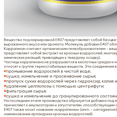
Вещество под маркировкой Е407 представляет собой бесцвет
выраженного вкуса или аромата. Молекулы добавки Е407 обл
Каррагинан считают органическим гелеобразователем – вещ
представляет собой экстракт из красных водорослей, многок
химических реакций, приводящих к твердому осадку).
Частицы каррагинана не разрушаются в кислотных средах и н
относят к группе термостабильных веществ. Эти соединения 
промывание водорослей в чистой воде;
сушка, измельчение и просеивание сырья;
пропуск сухих водорослей через гидроксид калия 
удаление целлюлозы с помощью центрифуги;
фильтрация сырья;
сушка и измельчение до гранулированного состоян
На последнем этапе производства образуется добавка под м
причисляют к эмульгаторам и загустителям, способствующим
Е407 также носит название «каррагинан» (англ. – carrageena
наименование ирландских красных водорослей).