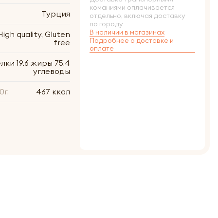
команиями оплачивается
Турция
отдельно, включая доставку
по городу
В наличии в магазинах
igh quality, Gluten
Подробнее о доставке и
free
оплате
елки 19.6 жиры 75.4
углеводы
0г.
467 ккал