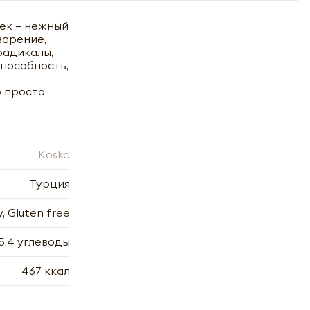
ек – нежный
варение,
радикалы,
пособность,
о просто
Koska
Турция
, Gluten free
75.4 углеводы
467 ккал