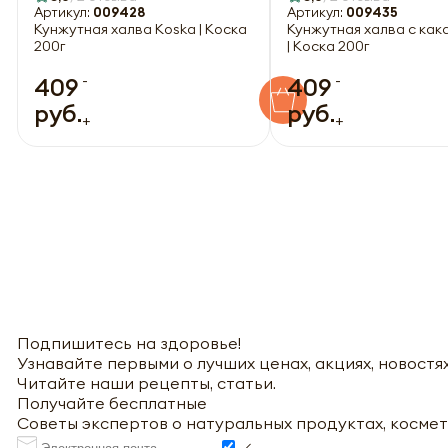
Артикул:
009428
Артикул:
009435
Кунжутная халва Koska | Коска
Кунжутная халва с как
200г
| Коска 200г
-
-
409
409
руб.
руб.
+
+
Подпишитесь на здоровье!
Узнавайте первыми о лучших ценах, акциях, новостях
Читайте наши рецепты, статьи.
Получайте бесплатные
Советы экспертов о натуральных продуктах, космет