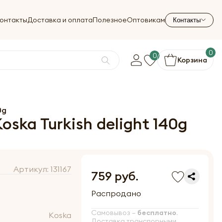
онтакты
Доставка и оплата
Полезное
Оптовикам
Контакты
0
0
Корзина
0g
ska Turkish delight 140g
Артикул:
131167
759 руб.
Распродано
Самовывоз –
бесплатно
.
Koska
Доставка транспорными