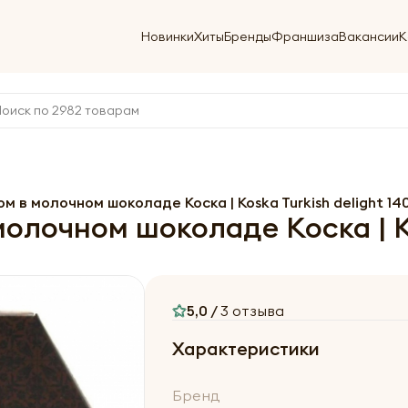
Новинки
Хиты
Бренды
Франшиза
Вакансии
К
м в молочном шоколаде Коска | Koska Turkish delight 14
олочном шоколаде Коска | Ko
5,0 /
3 отзыва
Характеристики
Бренд