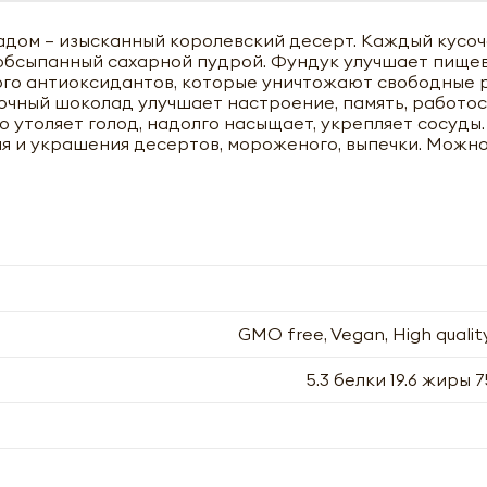
адом – изысканный королевский десерт. Каждый кусоч
 обсыпанный сахарной пудрой. Фундук улучшает пище
ного антиоксидантов, которые уничтожают свободные 
чный шоколад улучшает настроение, память, работос
о утоляет голод, надолго насыщает, укрепляет сосуды.
я и украшения десертов, мороженого, выпечки. Можн
GMO free, Vegan, High quality
5.3 белки 19.6 жиры 