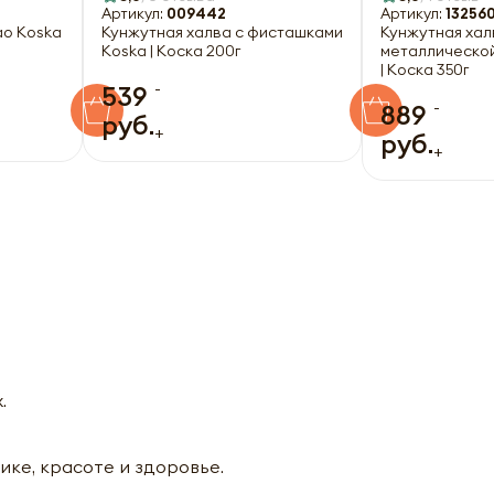
Артикул:
009442
Артикул:
13256
ао Koska
Кунжутная халва с фисташками
Кунжутная хал
Koska | Коска 200г
металлической
| Коска 350г
-
539
-
889
руб.
+
руб.
+
.
ике, красоте и здоровье.