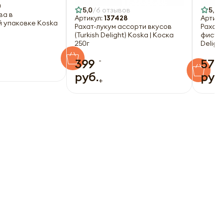
0
5,0
6 отзывов
5,0
ва в
Артикул:
137428
Артику
 упаковке Koska
Рахат-лукум ассорти вкусов
Рахат-
(Turkish Delight) Koska | Коска
фисташ
250г
Deligh
-
399
579
руб.
руб
+