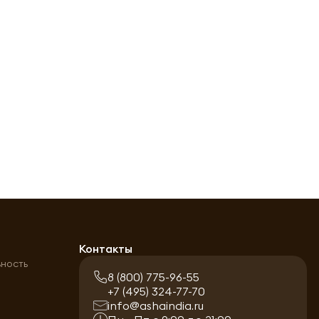
а
Контакты
ьность
8 (800) 775-96-55
+7 (495) 324-77-70
info@ashaindia.ru