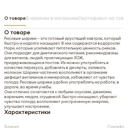
О товаре
В наличии в магазинах
Сертификат на това
О товаре
Рисовые шарики – это готовый хрустящий завтрак, который
быстро и надолго насыщает. В них содержатся водоросли
Нори, которые усиливают питательную ценность снеков.
Они подходят для диетического питания, рекомендованы
для веганов, людей, практикующих ЗОЖ,
придерживающихся постов. Их можно употреблять в
качестве перекуса, добавлять в десерты, заливать
молоком. Шарики частично восполняют в организме
дефицит витаминов и минералов, избавляют от чувства
голода. Рисовые шарики удобно употреблять на работе, в
дороге, во время учебы.
Они отлично сочетаются с любыми соусами, джемами,
вареньем, медом, сгущенкой. Быстро насыщают, убирают
Рисовые шарики со вкусом нори
чувство голода, восполняют растраченную энергию,
Carada | Карада 90г
улучшают настроение.
Характеристики
-
+
Бренд
Carada