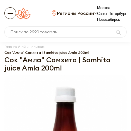
Москва
Регионы России
Санкт-Петербург
Новосибирск
Главная
Чай и напитки
Сок "Амла" Самхита | Samhita juice Amla 200ml
Сок "Амла" Самхита | Samhita
juice Amla 200ml