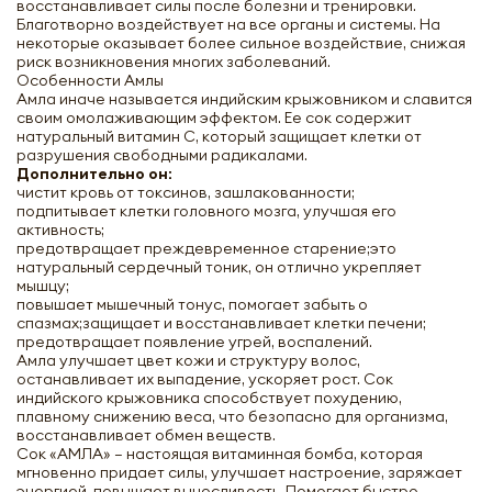
восстанавливает силы после болезни и тренировки.
Благотворно воздействует на все органы и системы. На
некоторые оказывает более сильное воздействие, снижая
риск возникновения многих заболеваний.
Особенности Амлы
Амла иначе называется индийским крыжовником и славится
своим омолаживающим эффектом. Ее сок содержит
натуральный витамин С, который защищает клетки от
разрушения свободными радикалами.
Дополнительно он:
чистит кровь от токсинов, зашлакованности;
подпитывает клетки головного мозга, улучшая его
активность;
предотвращает преждевременное старение;это
натуральный сердечный тоник, он отлично укрепляет
мышцу;
повышает мышечный тонус, помогает забыть о
спазмах;защищает и восстанавливает клетки печени;
предотвращает появление угрей, воспалений.
Амла улучшает цвет кожи и структуру волос,
останавливает их выпадение, ускоряет рост. Сок
индийского крыжовника способствует похудению,
плавному снижению веса, что безопасно для организма,
восстанавливает обмен веществ.
Сок «АМЛА» – настоящая витаминная бомба, которая
мгновенно придает силы, улучшает настроение, заряжает
энергией, повышает выносливость. Помогает быстро