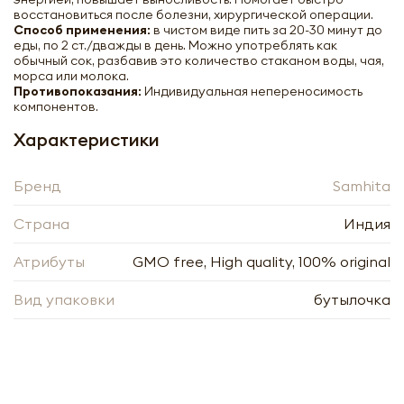
восстановиться после болезни, хирургической операции.
Способ применения:
в чистом виде пить за 20-30 минут до
еды, по 2 ст./дважды в день. Можно употреблять как
обычный сок, разбавив это количество стаканом воды, чая,
морса или молока.
Противопоказания:
Индивидуальная непереносимость
компонентов.
Характеристики
Сок &quot;Амла&quot; Самхита |
Samhita juice Amla 200ml
Бренд
Samhita
Страна
Индия
-
+
Атрибуты
GMO free, High quality, 100% original
Вид упаковки
бутылочка
Нажимая кнопку «Оформить», я даю своё согласие
Нажимая кнопку «Отправить», я даю своё согласие
на обработку моих персональных данных, в
на обработку моих персональных данных, в
соответствии с Федеральным законом от