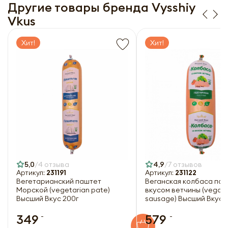
рассылку
Заполняя форму я даю свое согласие на email
Другие товары бренда Vysshiy
рассылку
Vkus
Оформить
Хит!
Хит!
Отправить
5,0
4 отзыва
4,9
7 отзывов
Артикул:
231191
Артикул:
231122
Вегетарианский паштет
Веганская колбаса пос
Морской (vegetarian pate)
вкусом ветчины (vegan
Высший Вкус 200г
sausage) Высший Вкус 
-
-
349
579