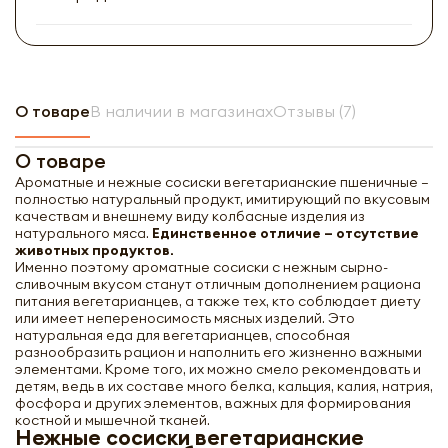
О товаре
В наличии в магазинах
Отзывы (7)
О товаре
Ароматные и нежные сосиски вегетарианские пшеничные –
полностью натуральный продукт, имитирующий по вкусовым
качествам и внешнему виду колбасные изделия из
натурального мяса.
Единственное отличие – отсутствие
животных продуктов.
Именно поэтому ароматные сосиски с нежным сырно-
сливочным вкусом станут отличным дополнением рациона
питания вегетарианцев, а также тех, кто соблюдает диету
или имеет непереносимость мясных изделий. Это
натуральная еда для вегетарианцев, способная
разнообразить рацион и наполнить его жизненно важными
элементами. Кроме того, их можно смело рекомендовать и
детям, ведь в их составе много белка, кальция, калия, натрия,
фосфора и других элементов, важных для формирования
костной и мышечной тканей.
Нежные сосиски вегетарианские