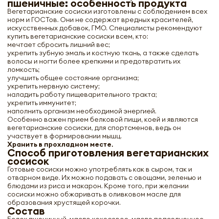
пшеничные: особенность продукта
Вегетарианские сосиски изготовлены с соблюдением всех
норм и ГОСТов. Они не содержат вредных красителей,
искусственных добавок, ГМО. Специалисты рекомендуют
купить вегетарианские сосиски всем, кто:
мечтает сбросить лишний вес;
укрепить зубную эмаль и костную ткань, а также сделать
волосы и ногти более крепкими и предотвратить их
ломкость;
улучшить общее состояние организма;
укрепить нервную систему;
наладить работу пищеварительного тракта;
укрепить иммунитет;
наполнить организм необходимой энергией.
Особенно важен прием белковой пищи, коей и являются
вегетарианские сосиски, для спортсменов, ведь он
участвует в формировании мышц.
Хранить в прохладном месте.
Способ приготовления вегетарианских
сосисок
Готовые сосиски можно употреблять как в сыром, так и
отварном виде. Их можно подавать с овощами, зеленью и
блюдами из риса и макарон. Кроме того, при желании
сосиски можно обжаривать в оливковом масле для
образования хрустящей корочки.
Состав