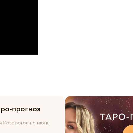
аро-прогноз
я Козерогов на июнь