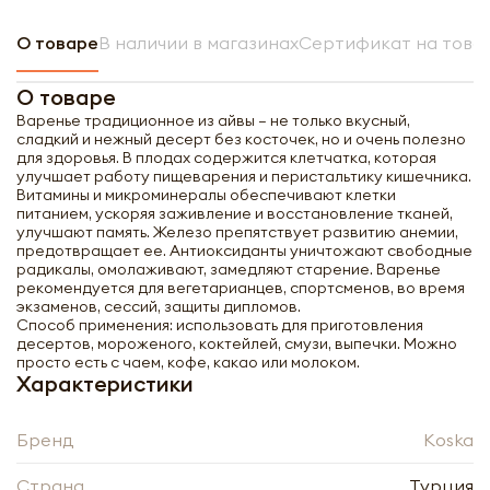
О товаре
В наличии в магазинах
Сертификат на това
О товаре
Варенье традиционное из айвы – не только вкусный,
сладкий и нежный десерт без косточек, но и очень полезно
для здоровья. В плодах содержится клетчатка, которая
улучшает работу пищеварения и перистальтику кишечника.
Витамины и микроминералы обеспечивают клетки
питанием, ускоряя заживление и восстановление тканей,
улучшают память. Железо препятствует развитию анемии,
предотвращает ее. Антиоксиданты уничтожают свободные
радикалы, омолаживают, замедляют старение. Варенье
рекомендуется для вегетарианцев, спортсменов, во время
экзаменов, сессий, защиты дипломов.
Способ применения: использовать для приготовления
десертов, мороженого, коктейлей, смузи, выпечки. Можно
просто есть с чаем, кофе, какао или молоком.
Характеристики
Бренд
Koska
Страна
Турция