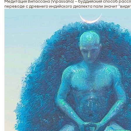
Медитация Випассана (Vipassana) – буддийский способ рассла
переводе с древнего индийского диалекта пали значит "видет