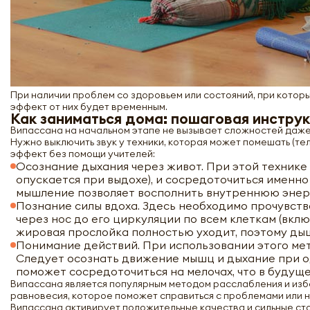
При наличии проблем со здоровьем или состояний, при которы
эффект от них будет временным.
Как заниматься дома: пошаговая инстру
Випассана на начальном этапе не вызывает сложностей даже 
Нужно выключить звук у техники, которая может помешать (те
эффект без помощи учителей:
Осознание дыхания через живот. При этой технике 
опускается при выдохе), и сосредоточиться именно
мышление позволяет восполнить внутреннюю энер
Познание силы вдоха. Здесь необходимо прочувств
через нос до его циркуляции по всем клеткам (вкл
жировая прослойка полностью уходит, поэтому ды
Понимание действий. При использовании этого мет
Следует осознать движение мышц и дыхание при 
поможет сосредоточиться на мелочах, что в будущ
Випассана является популярным методом расслабления и изба
равновесия, которое поможет справиться с проблемами или 
Випассана активирует положительные качества и сильные сто