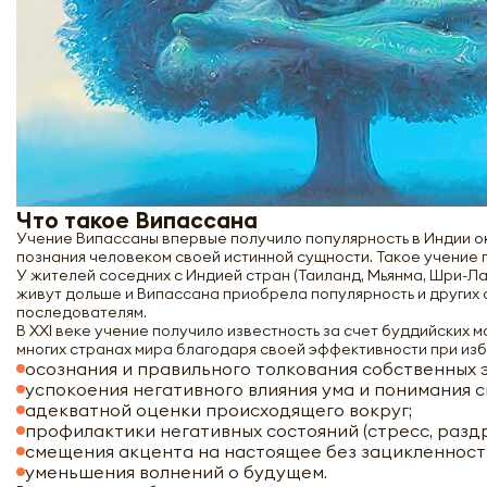
Что такое Випассана
Учение Випассаны впервые получило популярность в Индии око
познания человеком своей истинной сущности. Такое учение п
У жителей соседних с Индией стран (Таиланд, Мьянма, Шри-Ла
живут дольше и Випассана приобрела популярность и других 
последователям.
В XXI веке учение получило известность за счет буддийских 
многих странах мира благодаря своей эффективности при изб
осознания и правильного толкования собственных 
успокоения негативного влияния ума и понимания с
адекватной оценки происходящего вокруг;
профилактики негативных состояний (стресс, раздра
смещения акцента на настоящее без зацикленност
уменьшения волнений о будущем.