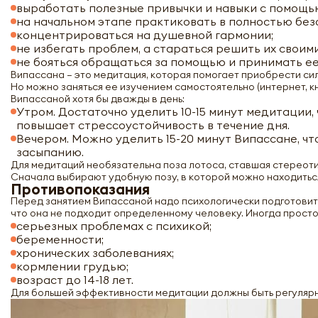
выработать полезные привычки и навыки с помощь
на начальном этапе практиковать в полностью безо
концентрироваться на душевной гармонии;
не избегать проблем, а стараться решить их своим
не бояться обращаться за помощью и принимать ее
Випассана – это медитация, которая помогает приобрести си
Но можно заняться ее изучением самостоятельно (интернет, к
Випассаной хотя бы дважды в день:
Утром. Достаточно уделить 10-15 минут медитации
повышает стрессоустойчивость в течение дня.
Вечером. Можно уделить 15-20 минут Випассане, ч
засыпанию.
Для медитаций необязательна поза лотоса, ставшая стереоти
Сначала выбирают удобную позу, в которой можно находитьс
Противопоказания
Перед занятием Випассаной надо психологически подготовитьс
что она не подходит определенному человеку. Иногда прост
серьезных проблемах с психикой;
беременности;
хронических заболеваниях;
кормлении грудью;
возраст до 14-18 лет.
Для большей эффективности медитации должны быть регулярны