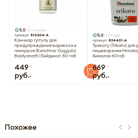
5,0
2 отзыва
5,0
1 отзыв
Артикул:
514304-A
Канчнар гуггулу для
Артикул:
834401-A
предупреждения варикоза и
Трикату (Trikatu) для
геморроя (Kanchnar Guggulu)
пищеварения Himalay
Baidyanath | Бэйдинат 80 таб
Хималая 60таб
449
669
-
-
руб.
руб.
+
+
Похожее