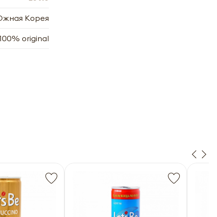
жная Корея
100% original
х
7.2006
7.2006