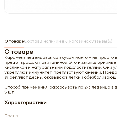
О товаре
Состав
В наличии в 8 магазинах
Отзывы (6)
О товаре
Карамель леденцовая со вкусом манго – не просто в
предотвращают авитаминоз. Это низкокалорийные (
кислинкой и натуральными подсластителями. Они у
укрепляют иммунитет, препятствуют анемии. Предо
Укрепляют десны, оказывают легкий обезболивающи
Способ применения: рассасывать по 2-3 леденца в 
5 шт.
Характеристики
Бренд