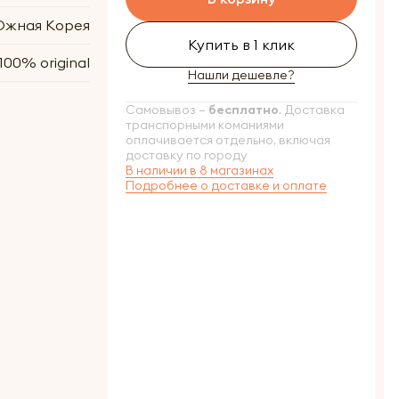
жная Корея
Купить в 1 клик
100% original
Нашли дешевле?
Самовывоз –
бесплатно
. Доставка
транспорными команиями
оплачивается отдельно, включая
доставку по городу
В наличии в 8 магазинах
Подробнее о доставке и оплате