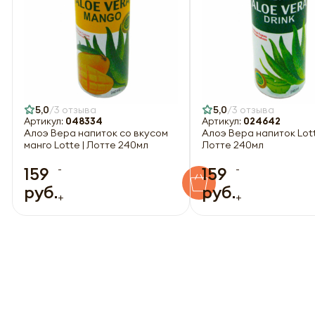
5,0
3 отзыва
5,0
3 отзыва
Артикул:
048334
Артикул:
024642
Алоэ Вера напиток со вкусом
Алоэ Вера напиток Lott
манго Lotte | Лотте 240мл
Лотте 240мл
-
-
159
159
руб.
руб.
+
+