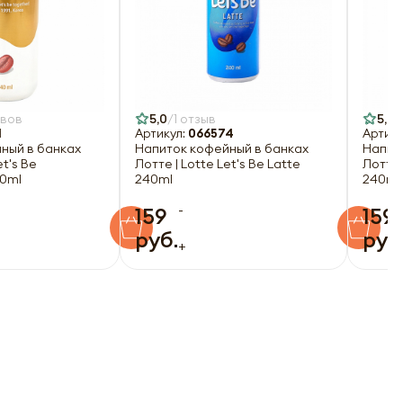
ывов
5,0
1 отзыв
5,0
1
Артикул:
066574
Артику
ный в банках
Напиток кофейный в банках
Напит
et's Be
Лотте | Lotte Let's Be Latte
Лотте 
40ml
240ml
240ml
-
159
159
руб.
руб
+