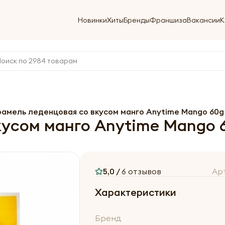
Новинки
Хиты
Бренды
Франшиза
Вакансии
К
рамель леденцовая со вкусом манго Anytime Mango 60g
кусом манго Anytime Mango 
5,0 /
6 отзывов
Ар
Характеристики
Бренд