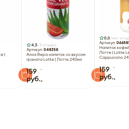
0,0
нет отз
Артикул:
06658
4,3
3 отзыва
Напиток кофей
Артикул:
048358
Лотте | Lotte L
e |
Алоэ Вера напиток со вкусом
Cappuccino 2
граната Lotte | Лотте 240мл
-
159
-
159
руб.
руб.
+
+