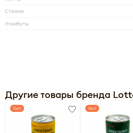
Страна
Атрибуты
-
Нажи
перс
Нажи
года 
перс
опре
года 
Другие товары бренда Lott
Запо
опре
Запо
Хит!
Хит!