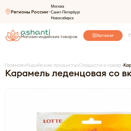
Москва
Регионы России
Санкт-Петербург
Новосибирск
Каталог
Магазин индийских товаров
Главная
Индийские продукты
Сладости и сахар
Ка
Карамель леденцовая со в