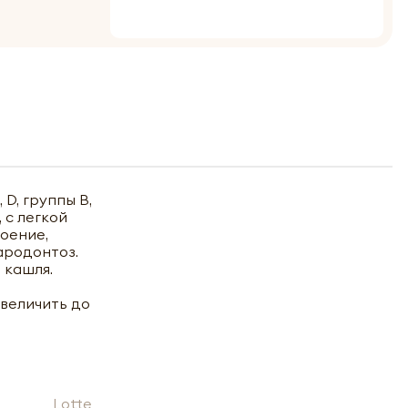
D, группы В,
 с легкой
оение,
ародонтоз.
 кашля.
увеличить до
Lotte