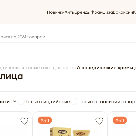
Новинки
Хиты
Бренды
Франшиза
Вакансии
К
дическая косметика для лица
Аюрведические кремы 
 лица
Только индийские
Только в наличии
Товар
Хит!
Хит!