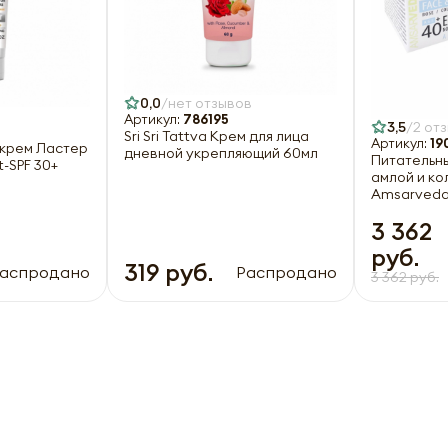
0,0
нет отзывов
Артикул:
786195
3,5
2 от
Sri Sri Tattva Крем для лица
Артикул:
19
крем Ластер
дневной укрепляющий 60мл
Питательны
t-SPF 30+
амлой и ко
Amsarveda 
3 362
руб.
319 руб.
аспродано
Распродано
3 362 руб.