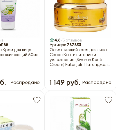
ыв
4,8
5 отзывов
6188
Артикул:
787833
tva Крем для лица
Осветляющий крем для лица
олаживающий 60мл
Сварн Канти питание и
увлажнение (Swaran Kanti
Cream) Patanjali | Патанджали
15г
б.
1 149 руб.
Распродано
Распродано