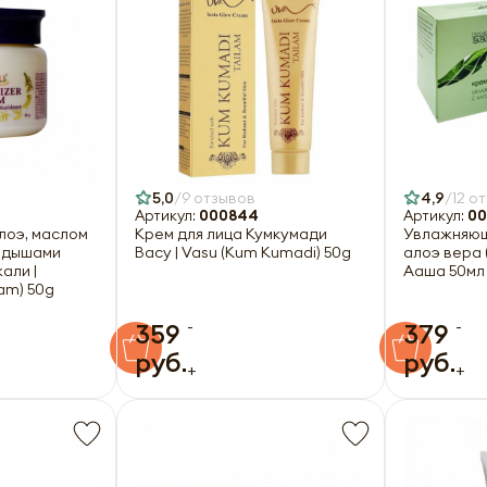
5,0
9 отзывов
4,9
12 о
Артикул:
000844
Артикул:
00
алоэ, маслом
Крем для лица Кумкумади
Увлажняющ
родышами
Васу | Vasu (Kum Kumadi) 50g
алоэ вера 
али |
Ааша 50мл
eam) 50g
-
-
359
379
руб.
руб.
+
+