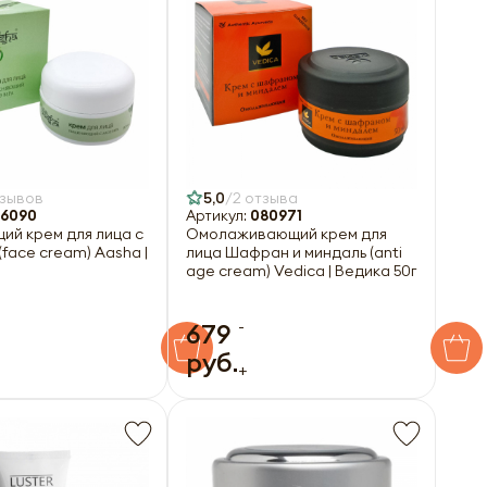
тзывов
5,0
2 отзыва
6090
Артикул:
080971
ий крем для лица с
Омолаживающий крем для
(face cream) Aasha |
лица Шафран и миндаль (anti
age cream) Vedica | Ведика 50г
-
679
руб.
+