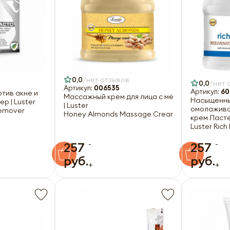
0,0
нет отзывов
0,0
нет 
Артикул:
006535
Артикул:
60
отив акне и
Массажный крем для лица с мёдом и миндальн
Насыщенны
р | Luster
| Luster
омолажив
Remover
Honey Almonds Massage Cream 540g
крем Ласте
Luster Ric
-
-
257
257
руб.
руб.
+
+