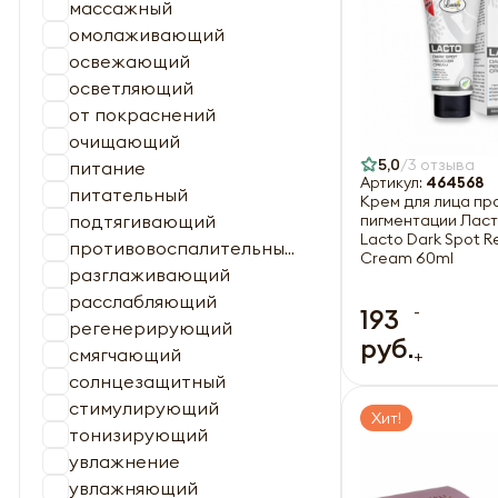
массажный
омолаживающий
освежающий
осветляющий
от покраснений
очищающий
5,0
3 отзыва
питание
Артикул:
464568
питательный
Крем для лица пр
подтягивающий
пигментации Ласте
Lacto Dark Spot 
противовоспалительны...
Cream 60ml
разглаживающий
расслабляющий
-
193
регенерирующий
руб.
смягчающий
+
солнцезащитный
стимулирующий
Хит!
тонизирующий
увлажнение
увлажняющий