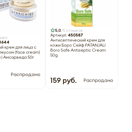
5,0
5 отзывов
Артикул:
450587
зыва
Антисептический крем для
0644
кожи Боро Сейф PATANJALI
й крем для лица с
Boro Safe Antiseptic Cream
леусом (face cream)
50g
| Амсарведа 50г
Распродано
159 руб.
Распродано