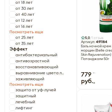
от 18 лет
от 30 лет
от 40 лет
от 12 лет
от 16 лет
Посмотреть еще
от 25 лет
5,0
1 отзыв
Артикул:
491184
от 35 лет
Бэль ночной крем
Эффект
морщин (Belle cre
антибактериальный
Skin Rejuvenation) 
Патанджали 50г
антивозрастной
восстанавливающий
-
выравнивание цвета л...
779
заживляющий
руб.
+
Посмотреть еще
защита от уф-лучей
защитный
лечебный
лифтинг