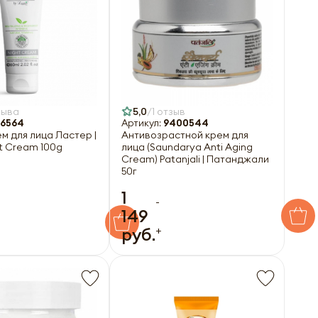
зыва
5,0
1 отзыв
6564
Артикул:
9400544
м для лица Ластер |
Антивозрастной крем для
ht Cream 100g
лица (Saundarya Anti Aging
Cream) Patanjali | Патанджали
50г
1
-
149
+
руб.