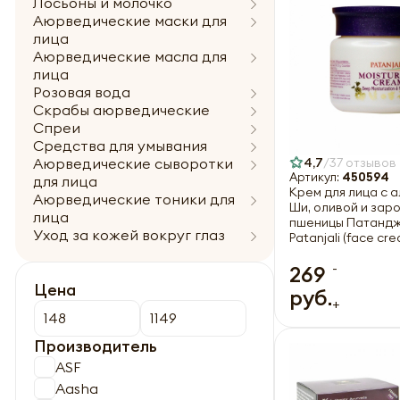
Лосьоны и молочко
Аюрведические маски для
лица
Аюрведические масла для
лица
Розовая вода
Скрабы аюрведические
Спреи
Средства для умывания
4,7
37 отзывов
Аюрведические сыворотки
Артикул:
450594
для лица
Крем для лица с 
Аюрведические тоники для
Ши, оливой и за
лица
пшеницы Патандж
Уход за кожей вокруг глаз
Patanjali (face cr
-
269
Цена
руб.
+
Производитель
ASF
Aasha