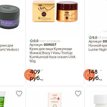
5,0
4 от
0,0
нет отзывов
Артикул:
00
Артикул:
009007
крем для
Ночной кре
Крем для лица Кумкумади
am) Vedica |
Luster Nig
(банка) Васу | Vasu Trichup
Kumkumadi face cream UVA
50g
-
-
409
148
руб.
руб.
+
+