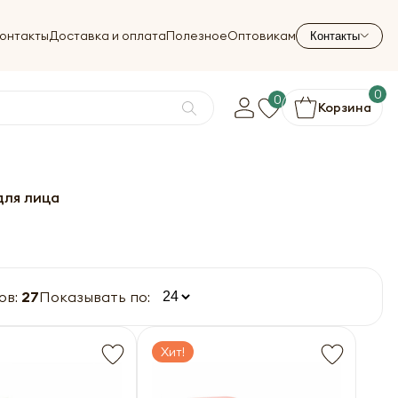
онтакты
Доставка и оплата
Полезное
Оптовикам
Контакты
0
0
Корзина
для лица
ов:
27
Показывать по:
Хит!