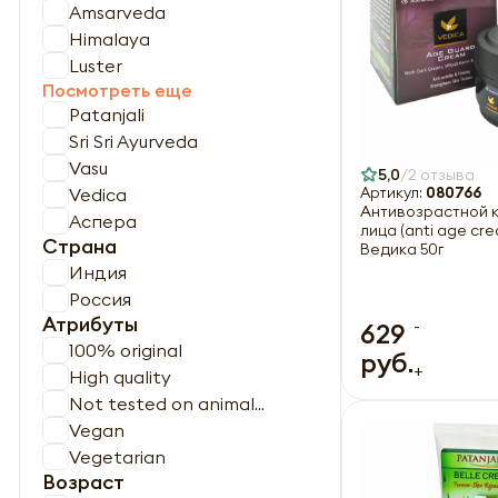
Amsarveda
Himalaya
Luster
Посмотреть еще
Patanjali
Sri Sri Ayurveda
Vasu
5,0
2 отзыва
Vedica
Артикул:
080766
Антивозрастной 
Аспера
лица (anti age cre
Страна
Ведика 50г
Индия
Россия
Атрибуты
-
629
100% original
руб.
+
High quality
Not tested on animal...
Vegan
Vegetarian
Возраст