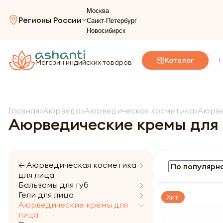
Москва
Регионы России
Санкт-Петербург
Новосибирск
Каталог
Магазин индийских товаров
Главная
Аюрведа
Аюрведическая косметика
Аюрве
Аюрведические кремы для
← Аюрведическая косметика
для лица
Бальзамы для губ
Гели для лица
Хит!
Аюрведические кремы для
лица