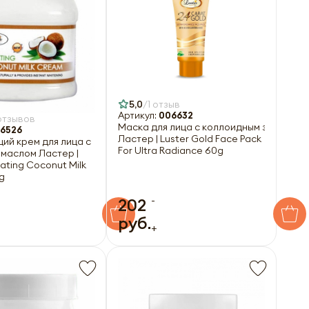
5,0
1 отзыв
Артикул:
006632
отзывов
Маска для лица c коллоидным золотом
6526
Ластер | Luster Gold Face Pack
ий крем для лица с
For Ultra Radiance 60g
маслом Ластер |
ating Coconut Milk
g
-
202
руб.
+