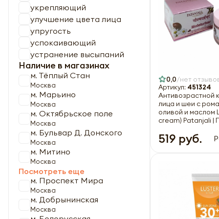
укрепляющий
улучшение цвета лица
упругость
успокаивающий
устранение высыпаний
Наличие в магазинах
м. Тёплый Стан
0,0
нет отзыво
Москва
Артикул:
451324
м. Марьино
Антивозрастной 
лица и шеи с ром
Москва
оливой и маслом Ш
м. Октябрьское поле
cream) Patanjali 
Москва
50г
м. Бульвар Д. Донского
519 руб.
Р
Москва
м. Митино
Москва
Посмотреть еще
м. Проспект Мира
Москва
м. Добрынинская
Москва
м. Белорусская