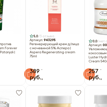
5,0
3 отзыва
Артикул:
943295
0,0
нет 
 против
Регенерирующий крем д/лица
Артикул:
00
am Forever
с мочевиной 5% Аспера |
Увлажняющ
Patanjali |
Aspera Regenerating cream
кокосовым 
75ml
Luster Hydr
Cream 540
-
-
389
257
руб.
руб.
+
+