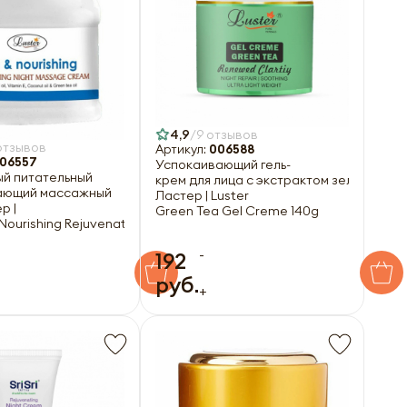
4,9
9 отзывов
отзывов
Артикул:
006588
06557
Успокаивающий гель-
ым маслом Ластер
й питательный
крем для лица с экстрактом зелёного ч
ающий массажный
Ластер | Luster
р |
Green Tea Gel Creme 140g
h Nourishing Rejuvenating Massage Cream 540g
-
192
руб.
+