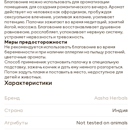
Благовоние можно использовать для ароматизации
помещения, для создания романтического вечера. Аромат
действует на человека как афродизиак, пробуждая
сексуальное влечение, усиливая желание, усиливает
потенцию. Палочки зажигают во время медитаций, занятий
йогой, массажа. Благовоние восстанавливает душевное
равновесие, расслабляет, успокаивает нервную систему,
устраняет нервозность и тревожность.
Меры предосторожности
Благовоние Агарвуд (OUD incense
Не рекомендуется использовать благовоние во время
sticks) Aasha Herbals | Ааша Хербалс
беременности и при наличии аллергии на пыльцу растений,
10шт
цветочные ароматы.
Способ применения: установить палочку в специальную
подставку, зажечь кончик и дать ему немного разгореться.
-
+
Потом задуть пламя и поставить в место, недоступное для
детей и животных.
Характеристики
Бренд
Aasha Herbals
Страна
Индия
Нажимая кнопку «Оформить», я даю своё согласие
на обработку моих персональных данных, в
Нажимая кнопку «Отправить», я даю своё согласие
Атрибуты
Not tested on animals
соответствии с Федеральным законом от
на обработку моих персональных данных, в
27.07.2006 года № 152-ФЗ «О персональных
соответствии с Федеральным законом от