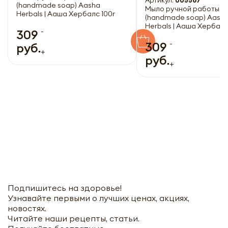
Артикул:
005567
(handmade soap) Aasha
Мыло ручной работы Л
Herbals | Ааша Хербалс 100г
(handmade soap) Aash
Herbals | Ааша Хербалс
-
309
-
309
руб.
+
руб.
+
Подпишитесь на здоровье!
Узнавайте первыми о лучших ценах, акциях,
новостях.
Читайте наши рецепты, статьи.