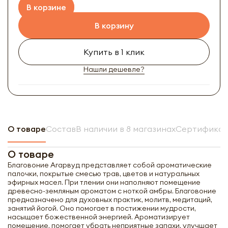
В корзине
В корзину
Купить в 1 клик
Нашли дешевле?
О товаре
Состав
В наличии в 8 магазинах
Сертификат
О товаре
Благовоние Агарвуд представляет собой ароматические
палочки, покрытые смесью трав, цветов и натуральных
эфирных масел. При тлении они наполняют помещение
древесно-земляным ароматом с ноткой амбры. Благовоние
предназначено для духовных практик, молитв, медитаций,
занятий йогой. Оно помогает в постижении мудрости,
насыщает божественной энергией. Ароматизирует
помещение, помогает убрать неприятные запахи, улучшает