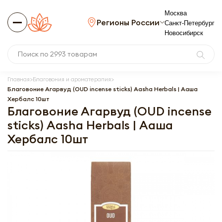
Москва
Регионы России
Санкт-Петербург
Новосибирск
Главная
Благовония и ароматерапия
Благовоние Агарвуд (OUD incense sticks) Aasha Herbals | Ааша
Хербалс 10шт
Благовоние Агарвуд (OUD incense
sticks) Aasha Herbals | Ааша
Хербалс 10шт