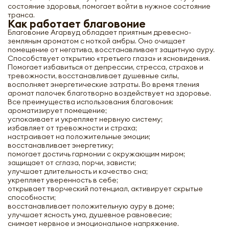
состояние здоровья, помогает войти в нужное состояние
транса.
Как работает благовоние
Благовоние Агарвуд обладает приятным древесно-
земляным ароматом с ноткой амбры. Оно очищает
помещение от негатива, восстанавливает защитную ауру.
Способствует открытию «третьего глаза» и ясновидения.
Помогает избавиться от депрессии, стресса, страхов и
тревожности, восстанавливает душевные силы,
восполняет энергетические затраты. Во время тления
аромат палочек благотворно воздействует на здоровье.
Все преимущества использования благовония:
ароматизирует помещение;
успокаивает и укрепляет нервную систему;
избавляет от тревожности и страха;
настраивает на положительные эмоции;
восстанавливает энергетику;
помогает достичь гармонии с окружающим миром;
защищает от сглаза, порчи, зависти;
улучшает длительность и качество сна;
укрепляет уверенность в себе;
открывает творческий потенциал, активирует скрытые
способности;
восстанавливает положительную ауру в доме;
улучшает ясность ума, душевное равновесие;
снимает нервное и эмоциональное напряжение.