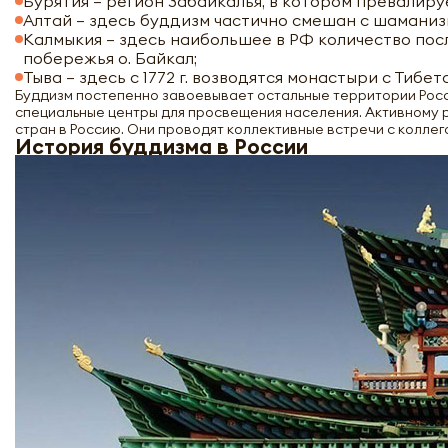
Бурятия – регион Забайкалья, в котором превалир
Алтай – здесь буддизм частично смешан с шамани
Калмыкия – здесь наибольшее в РФ количество посл
побережья о. Байкал;
Тыва – здесь с 1772 г. возводятся монастыри с Тиб
Буддизм постепенно завоевывает остальные территории Росс
специальные центры для просвещения населения. Активному 
стран в Россию. Они проводят коллективные встречи с коллега
История буддизма в России