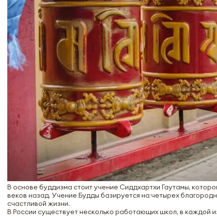
В основе буддизма стоит учение Сиддхартхи Гаутамы, которог
веков назад. Учение Будды базируется на четырех благород
счастливой жизни.
В России существует несколько работающих школ, в каждой 