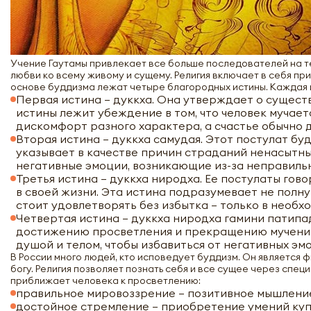
Учение Гаутамы привлекает все больше последователей на те
любви ко всему живому и сущему. Религия включает в себя п
основе буддизма лежат четыре благородных истины. Каждая 
Первая истина – дуккха. Она утверждает о сущест
истины лежит убеждение в том, что человек мучае
дискомфорт разного характера, а счастье обычно 
Вторая истина – дуккха самудая. Этот постулат б
указывает в качестве причин страданий ненасытны
негативные эмоции, возникающие из-за неправиль
Третья истина – дуккха ниродха. Ее постулаты го
в своей жизни. Эта истина подразумевает не полн
стоит удовлетворять без избытка – только в необх
Четвертая истина – дуккха ниродха гамини патипа
достижению просветления и прекращению мучени
душой и телом, чтобы избавиться от негативных эм
В России много людей, кто исповедует буддизм. Он является 
богу. Религия позволяет познать себя и все сущее через спе
приближает человека к просветлению:
правильное мировоззрение – позитивное мышлени
достойное стремление – приобретение умений куп