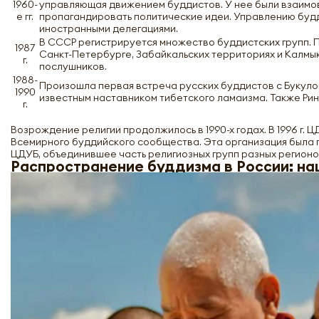
1960-
управляющая движением буддистов. У нее были взаимо
е гг.
пропагандировать политические идеи. Управлению будд
иностранными делегациями.
В СССР регистрируется множество буддистских групп. 
1987
Санкт-Петербурге, Забайкальских территориях и Калмы
г.
послушников.
1988-
Произошла первая встреча русских буддистов с Букулой
1990
известным наставником тибетского ламаизма. Также Ри
г.
Возрождение религии продолжилось в 1990-х годах. В 1996 г. 
Всемирного буддийского сообщества. Эта организация была 
ЦДУБ, объединившее часть религиозных групп разных регионо
Распространение буддизма в России: на