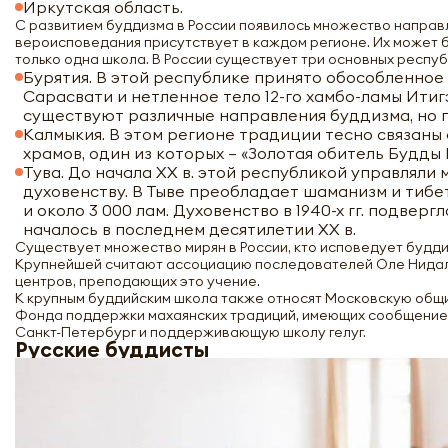
Иркутская область.
С развитием буддизма в России появилось множество направл
вероисповедания присутствует в каждом регионе. Их может б
только одна школа. В России существует три основных респу
Бурятия. В этой республике принято обособленное 
Сарасвати и нетленное тело 12-го хамбо-ламы Ити
существуют различные направления буддизма, но п
Калмыкия. В этом регионе традиции тесно связаны
храмов, один из которых – «Золотая обитель Будды
Тува. До начала XX в. этой республикой управляли
духовенству. В Тыве преобладает шаманизм и тибетс
и около 3 000 лам. Духовенство в 1940-х гг. подве
началось в последнем десятилетии XX в.
Существует множество мирян в России, кто исповедует будди
Крупнейшей считают ассоциацию последователей Оле Нидала,
центров, преподающих это учение.
К крупным буддийским школа также относят Московскую общин
Фонда поддержки махаянских традиций, имеющих сообщение с 
Санкт-Петербург и поддерживающую школу гелуг.
Русские буддисты