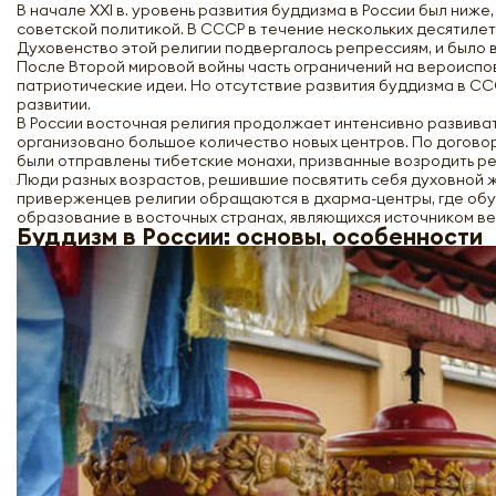
В начале XXI в. уровень развития буддизма в России был ниже
советской политикой. В СССР в течение нескольких десятиле
Духовенство этой религии подвергалось репрессиям, и было
После Второй мировой войны часть ограничений на вероиспо
патриотические идеи. Но отсутствие развития буддизма в СС
развитии.
В России восточная религия продолжает интенсивно развивать
организовано большое количество новых центров. По догово
были отправлены тибетские монахи, призванные возродить ре
Люди разных возрастов, решившие посвятить себя духовной ж
приверженцев религии обращаются в дхарма-центры, где обу
образование в восточных странах, являющихся источником в
Буддизм в России: основы, особенности