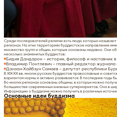
Среди последователей религии есть люди, которых называют 
регионах. На этих территориях буддистское направление име
множество групп и общин, которые основаны недавно. Они об
несколько знаменитых буддистов:
Бидия Дандарон – историк, философ и наставник в 
Владимир Понтлевич – главный редактор журнала 
Данзан-Хайбзун Самаев – депутат республики Буря
В XIX-XX вв. многих русских буддистов православные и советс
вариантом нормы и активно развивается. В последние годы 
Во многих регионах основаны общины, в которых можно получ
большинстве современных книжных супермаркетов. Она в ши
Информацию о буддизме можно получить в различных источник
Основные идеи буддизма