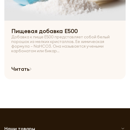
Пищевая добавка E500
Добавка к пище Е500 представляет собой белый
порошок из мелких кристаллов. Ее химическая
формула – NaHCO3. Она называется учеными
карбонатом или бикар...
Читать
Наши товары