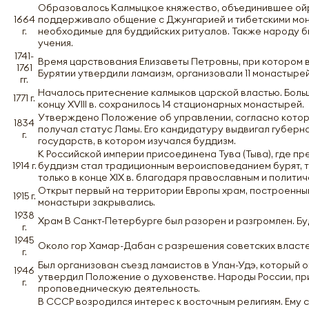
Образовалось Калмыцкое княжество, объединившее ойрат
1664
поддерживало общение с Джунгарией и тибетскими мон
г.
необходимые для буддийских ритуалов. Также народу б
учения.
1741-
Время царствования Елизаветы Петровны, при котором в
1761
Бурятии утвердили ламаизм, организовали 11 монастыре
гг.
Началось притеснение калмыков царской властью. Боль
1771 г.
концу XVIII в. сохранилось 14 стационарных монастырей.
Утверждено Положение об управлении, согласно котор
1834
получал статус Ламы. Его кандидатуру выдвигал губернат
г.
государств, в котором изучался буддизм.
К Российской империи присоединена Тува (Тыва), где п
1914 г.
буддизм стал традиционным вероисповеданием бурят, т
только в конце XIX в. благодаря православным и полити
Открыт первый на территории Европы храм, построенный 
1915 г.
монастыри закрывались.
1938
Храм В Санкт-Петербурге был разорен и разгромлен. Бу
г.
1945
Около гор Хамар-Дабан с разрешения советских властей
г.
Был организован съезд ламаистов в Улан-Удэ, который 
1946
утвердил Положение о духовенстве. Народы России, п
г.
проповедническую деятельность.
В СССР возродился интерес к восточным религиям. Ему