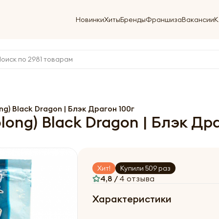
Новинки
Хиты
Бренды
Франшиза
Вакансии
К
g) Black Dragon | Блэк Драгон 100г
long) Black Dragon | Блэк Др
Хит!
Купили 509 раз
4,8 /
4 отзыва
Характеристики