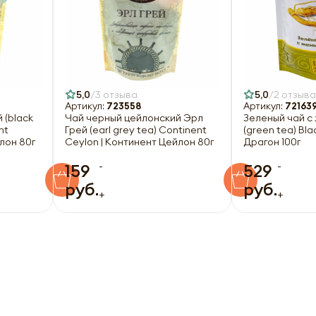
5,0
3 отзыва
5,0
2 отзыва
Артикул:
723558
Артикул:
72163
 (black
Чай черный цейлонский Эрл
Зеленый чай с
nt
Грей (earl grey tea) Continent
(green tea) Bla
лон 80г
Ceylon | Континент Цейлон 80г
Драгон 100г
-
-
159
529
руб.
руб.
+
+