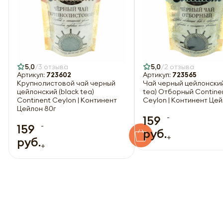
5,0
3 отзыва
5,0
2 отзыва
Артикул:
723602
Артикул:
723565
Крупнолистовой чай черный
Чай черный цейлонский
цейлонский (black tea)
tea) Отборный Contine
Continent Ceylon | Континент
Ceylon | Континент Цей
Цейлон 80г
-
159
-
159
руб.
+
руб.
+