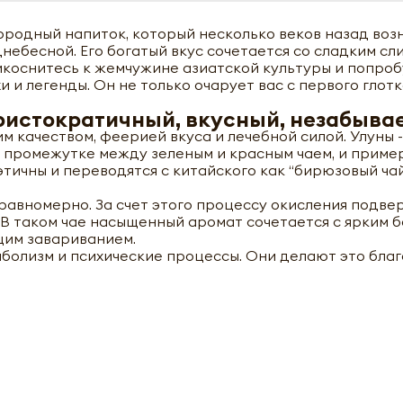
городный напиток, который несколько веков назад воз
небесной. Его богатый вкус сочетается со сладким сл
икоснитесь к жемчужине азиатской культуры и попроб
и и легенды. Он не только очарует вас с первого глотка
аристократичный, вкусный, незабыв
м качеством, феерией вкуса и лечебной силой. Улуны 
в промежутке между зеленым и красным чаем, и приме
ичны и переводятся с китайского как “бирюзовый чай
авномерно. За счет этого процессу окисления подве
. В таком чае насыщенный аромат сочетается с ярким 
щим завариванием.
болизм и психические процессы. Они делают это бла