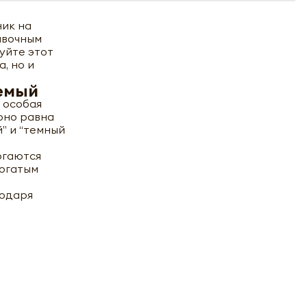
ник на
ивочным
уйте этот
, но и
аемый
- особая
рно равна
” и “темный
ргаются
богатым
годаря