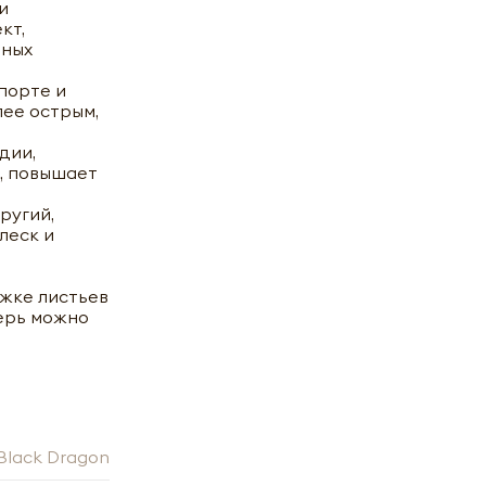
и
кт,
вных
порте и
лее острым,
дии,
й, повышает
ругий,
леск и
ожке листьев
перь можно
100г
Black Dragon