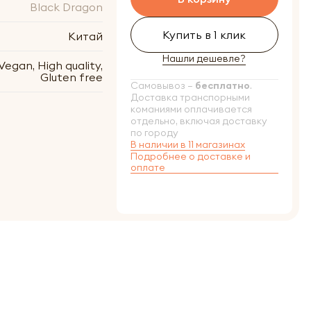
Black Dragon
Купить в 1 клик
Китай
Нашли дешевле?
Vegan, High quality,
Gluten free
Самовывоз –
бесплатно
.
Доставка транспорными
команиями оплачивается
отдельно, включая доставку
по городу
В наличии в 11 магазинах
Подробнее о доставке и
оплате