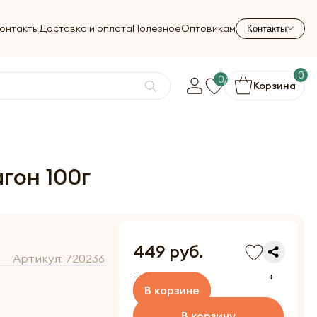
онтакты
Доставка и оплата
Полезное
Оптовикам
Контакты
0
0
Корзина
агон 100г
449 руб.
Артикул:
720236
-
+
В корзине
В корзину