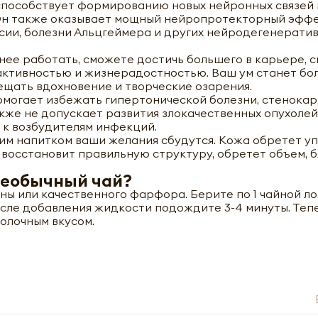
способствует формированию новых нейронных связей 
 Он также оказывает мощный нейропротекторный эффе
сии, болезни Альцгеймера и других нейродегенерати
нее работать, сможете достичь большего в карьере, с
активностью и жизнерадостностью. Ваш ум станет бо
сещать вдохновение и творческие озарения.
омогает избежать гипертонической болезни, стенокар
кже не допускает развития злокачественных опухоле
 к возбудителям инфекций.
тим напитком ваши желания сбудутся. Кожа обретет уп
 восстановит правильную структуру, обретет объем, б
необычный чай?
ины или качественного фарфора. Берите по 1 чайной л
 После добавления жидкости подождите 3-4 минуты. Те
молочным вкусом.
Чай Молочный улун (milk oolong) Black Dragon | Блэк Драгон 
+