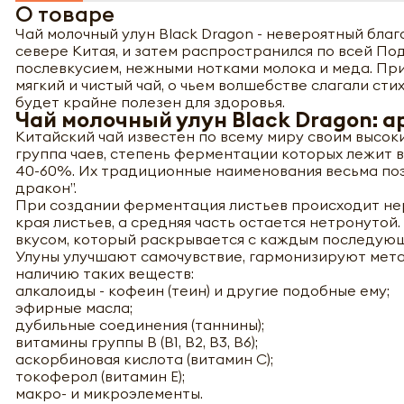
О товаре
Чай молочный улун Black Dragon - невероятный бла
севере Китая, и затем распространился по всей Под
послевкусием, нежными нотками молока и меда. Пр
мягкий и чистый чай, о чьем волшебстве слагали стих
будет крайне полезен для здоровья.
Чай молочный улун Black Dragon: 
Китайский чай известен по всему миру своим высоки
группа чаев, степень ферментации которых лежит 
40-60%. Их традиционные наименования весьма поэт
дракон”.
При создании ферментация листьев происходит нер
края листьев, а средняя часть остается нетронутой
вкусом, который раскрывается с каждым последую
Улуны улучшают самочувствие, гармонизируют мета
наличию таких веществ:
алкалоиды - кофеин (теин) и другие подобные ему;
эфирные масла;
дубильные соединения (таннины);
витамины группы В (В1, В2, В3, В6);
аскорбиновая кислота (витамин С);
токоферол (витамин Е);
макро- и микроэлементы.