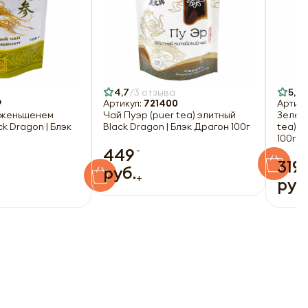
4,7
3 отзыва
5,0
9
Артикул:
721400
Артику
 женьшенем
Чай Пуэр (puer tea) элитный
Зелены
ck Dragon | Блэк
Black Dragon | Блэк Драгон 100г
tea) B
100г
-
449
319
руб.
+
руб