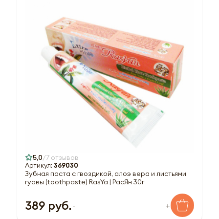
5,0
7 отзывов
Артикул:
369030
Зубная паста с гвоздикой, алоэ вера и листьями
гуавы (toothpaste) RasYa | РасЯн 30г
389 руб.
-
+