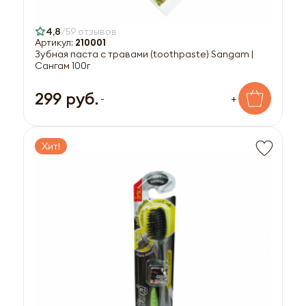
4,8
59 отзывов
Артикул:
210001
Зубная паста с травами (toothpaste) Sangam |
Сангам 100г
299 руб.
-
+
Хит!