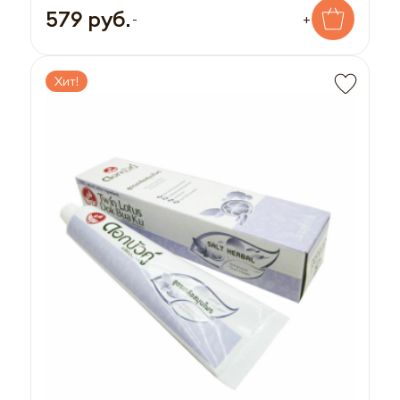
579 руб.
-
+
Хит!