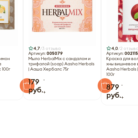
4,7
3 отзыва
4,0
2 отзыв
Артикул:
005079
Артикул:
002115
имон
Мыло HerbаlMix с сандалом и
Краска для во
a
трифалой (soap) Aasha Herbals
хны вишневое в
 100г
| Ааша Хербалс 75г
Aasha Herbals
100г
-
179
-
879
руб.
+
руб.
+