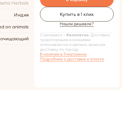
asha Herbals
Купить в 1 клик
Индия
Нашли дешевле?
ed on animals
Самовывоз –
бесплатно
. Доставка
очищающий
транспорными команиями
оплачивается отдельно, включая
доставку по городу
В наличии в 11 магазинах
Подробнее о доставке и оплате