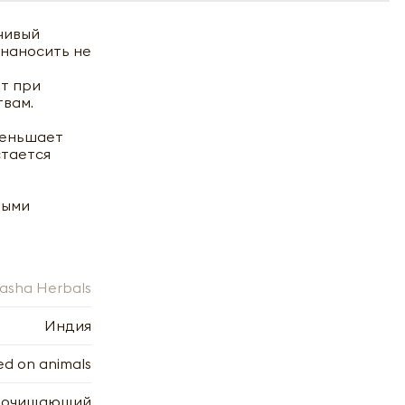
чивый
 наносить не
т при
твам.
меньшает
стается
выми
asha Herbals
Индия
ed on animals
очищающий