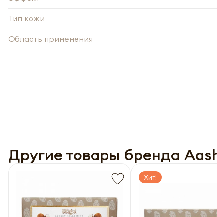
Тип кожи
Область применения
-
Нажи
Нажи
перс
перс
года 
Другие товары бренда Aash
года 
опре
опре
Запо
Запо
Хит!