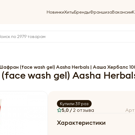
Новинки
Хиты
Бренды
Франшиза
Вакансии
К
Шафран (face wash gel) Aasha Herbals | Ааша Хербалс 1
face wash gel) Aasha Herbal
Купили 39 раз
5,0 /
2 отзыва
Арт
Характеристики