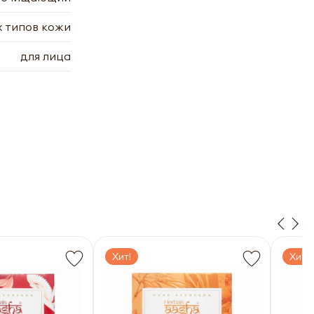
х типов кожи
для лица
Ааша
х
7.2006
7.2006
Хит!
Хит!