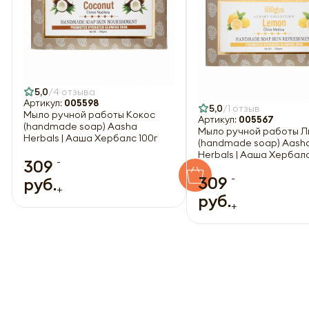
5,0
4 отзыва
Артикул:
005598
5,0
1 отзыв
Мыло ручной работы Кокос
Артикул:
005567
(handmade soap) Aasha
Мыло ручной работы Л
Herbals | Ааша Хербалс 100г
(handmade soap) Aash
Herbals | Ааша Хербалс
-
309
-
309
руб.
+
руб.
+