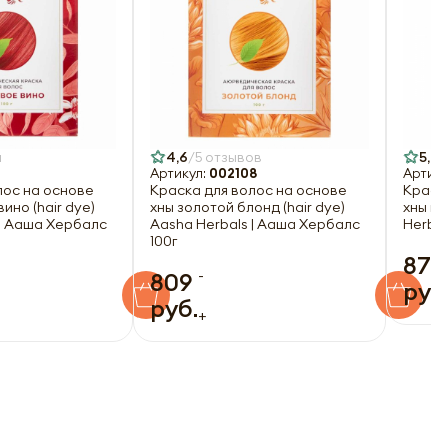
а
4,6
5 отзывов
5,0
Артикул:
002108
Артику
лос на основе
Краска для волос на основе
Краск
ино (hair dye)
хны золотой блонд (hair dye)
хны ме
 | Ааша Хербалс
Aasha Herbals | Ааша Хербалс
Herbal
100г
879
-
809
руб
руб.
+