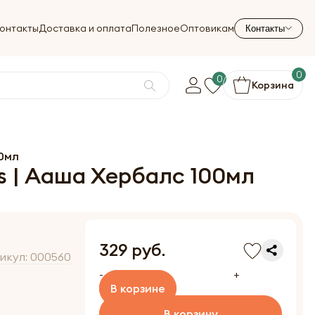
онтакты
Доставка и оплата
Полезное
Оптовикам
Контакты
0
0
Корзина
00мл
s | Ааша Хербалс 100мл
329 руб.
икул:
000560
-
+
В корзине
В корзину