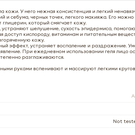
а кожи. У него нежная консистенция и легкий ненавяз
й и себума, черных точек, легкого макияжа. Его можно
т глицерин, который смягчает кожу.
 устраняют шелушение, сухость эпидермиса, помогаю
ая доступ кислороду, витаминам и питательным вещес
згоряченную кожу.
ный эффект, устраняет воспаление и раздражение. У
оявление. При ежедневном использовании геля лицо о
степенно разглаживаются.
ажными руками вспенивают и массируют легкими круго
A
Not test