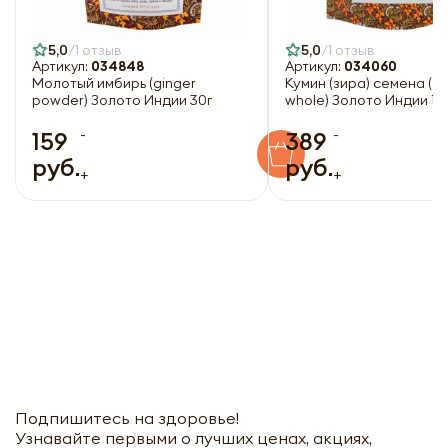
5,0
1 отзыв
5,0
1 отзыв
Артикул:
034848
Артикул:
034060
Молотый имбирь (ginger
Кумин (зира) семена (c
powder) Золото Индии 30г
whole) Золото Индии 10
-
-
159
389
руб.
руб.
+
+
Подпишитесь на здоровье!
Узнавайте первыми о лучших ценах, акциях,