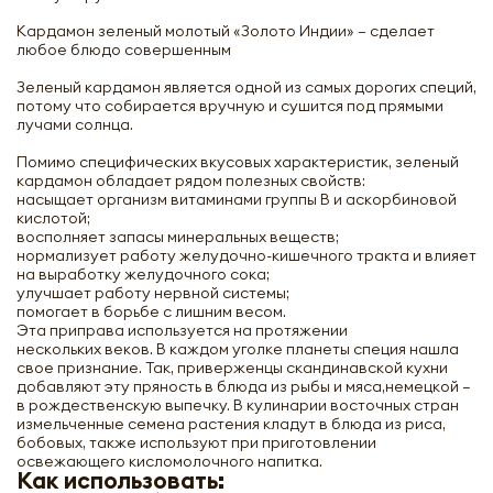
Кардамон зеленый молотый «Золото Индии» – сделает
любое блюдо совершенным
Зеленый кардамон является одной из самых дорогих специй,
потому что собирается вручную и сушится под прямыми
лучами солнца.
Помимо специфических вкусовых характеристик, зеленый
кардамон обладает рядом полезных свойств:
насыщает организм витаминами группы В и аскорбиновой
кислотой;
восполняет запасы минеральных веществ;
нормализует работу желудочно-кишечного тракта и влияет
на выработку желудочного сока;
улучшает работу нервной системы;
помогает в борьбе с лишним весом.
Эта приправа используется на протяжении
нескольких веков. В каждом уголке планеты специя нашла
свое признание. Так, приверженцы скандинавской кухни
добавляют эту пряность в блюда из рыбы и мяса,немецкой –
в рождественскую выпечку. В кулинарии восточных стран
измельченные семена растения кладут в блюда из риса,
бобовых, также используют при приготовлении
освежающего кисломолочного напитка.
Как использовать: