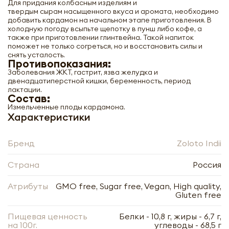
Для придания колбасным изделиям и
твердым сырам насыщенного вкуса и аромата, необходимо
добавить кардамон на начальном этапе приготовления. В
холодную погоду всыпьте щепотку в пунш либо кофе, а
также при приготовлении глинтвейна. Такой напиток
поможет не только согреться, но и восстановить силы и
снять усталость.
Противопоказания:
Заболевания ЖКТ, гастрит, язва желудка и
двенадцатиперстной кишки, беременность, период
лактации.
Кардамон зеленый молотый (ground
Состав:
green cardamom) Золото Индии 30г
Измельченные плоды кардамона.
Характеристики
-
+
Бренд
Zoloto Indii
Страна
Россия
Атрибуты
GMO free, Sugar free, Vegan, High quality,
Gluten free
Нажимая кнопку «Оформить», я даю своё согласие
Пищевая ценность
Белки - 10,8 г, жиры - 6,7 г,
на обработку моих персональных данных, в
Нажимая кнопку «Отправить», я даю своё согласие
на 100г.
углеводы - 68,5 г
соответствии с Федеральным законом от