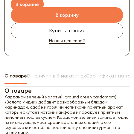
В корзине
В корзину
Купить в 1 клик
Нашли дешевле?
О товаре
В наличии в 11 магазинах
Сертификат на то
О товаре
Кардамон зеленый молотый (ground green cardamom)
«Золото Индии» добавит разнообразным блюдам,
маринадам, сдобе и горячим напитками приятный аромат,
который окутает нотами камфоры и порадует приятным
лимонным послевкусием. Кардамон зеленый занимает одно
из лидирующих мест среди восточных специй, а его
вкусовые качества по достоинству оценили гурманы по
всему миру.