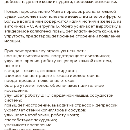
добавлять детям в каши и пудинги, творожки, запеканки.
Польза порошка манго Манго порошок распылительной
сушки сохраняет все полезные вещества спелого фрукта.
Больше всего в нем содержится калия, магния и железа, из
витаминов – С, А и группы В. Манго усиливает выработку в
эпидермисе коллагена, повышает эластичность кожи, ее
упругость, предотвращает раннее старение и появление
морщин.
Приносит организму огромную ценность:
насыщает витаминами, предотвращает авитаминоз;
улучшает зрение, работу пищеварительной системы,
аппетит;
выводит токсины, лишнюю жидкость;
снижает концентрацию глюкозы и холестерина;
предотвращает появление отеков;
быстро утоляет голод, обеспечивает длительное
насыщение;
улучшает работу ЦНС, сердечной мышцы, сосудистой
системы;
повышает настроение, выводит из стресса и депрессии;
укрепляет стенки капилляров и сосудов;
улучшает метаболизм, работу мозга;
способствует похудению;
уменьшает воспаление;
избавляет от изжоги;