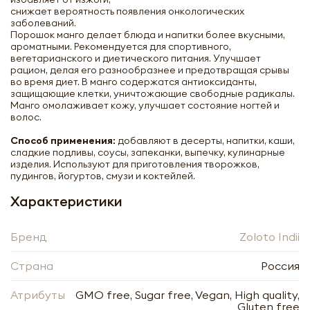
снижает вероятность появления онкологических
заболеваний.
Порошок манго делает блюда и напитки более вкусными,
ароматными. Рекомендуется для спортивного,
вегетарианского и диетического питания. Улучшает
рацион, делая его разнообразнее и предотвращая срывы
во время диет. В манго содержатся антиоксиданты,
защищающие клетки, уничтожающие свободные радикалы.
Манго омолаживает кожу, улучшает состояние ногтей и
Манго порошок распылительной сушки
волос.
(Spray Dried Mango Powder) Золото
Индии 50г
Способ применения:
добавляют в десерты, напитки, каши,
сладкие подливы, соусы, запеканки, выпечку, кулинарные
изделия. Используют для приготовления творожков,
-
+
пудингов, йогуртов, смузи и коктейлей.
Характеристики
Бренд
Zoloto Indii
Страна
Россия
Нажимая кнопку «Оформить», я даю своё согласие
на обработку моих персональных данных, в
Нажимая кнопку «Отправить», я даю своё согласие
Атрибуты
GMO free, Sugar free, Vegan, High quality,
соответствии с Федеральным законом от
на обработку моих персональных данных, в
Gluten free
27.07.2006 года № 152-ФЗ «О персональных
соответствии с Федеральным законом от