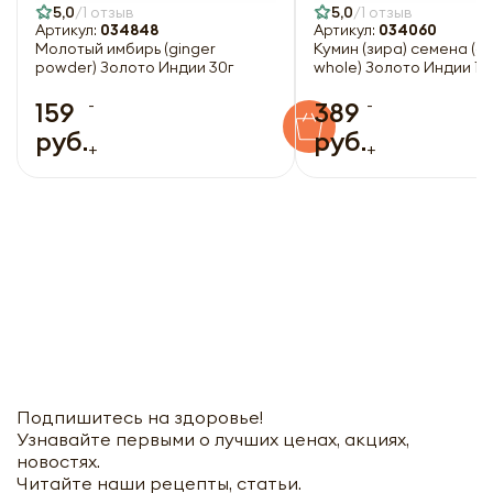
5,0
1 отзыв
5,0
1 отзыв
Артикул:
034848
Артикул:
034060
Молотый имбирь (ginger
Кумин (зира) семена (c
powder) Золото Индии 30г
whole) Золото Индии 10
-
-
159
389
руб.
руб.
+
+
Подпишитесь на здоровье!
Узнавайте первыми о лучших ценах, акциях,
новостях.
Читайте наши рецепты, статьи.