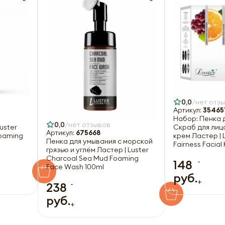
Отправить
Оформить
0,0
нет отз
Артикул:
35465
Набор: Пенка 
0,0
нет отзывов
uster
Скраб для лиц
Артикул:
675668
Foaming
крем Ластер | L
Пенка для умывания с морской
Fairness Facial 
грязью и углём Ластер | Luster
Charcoal Sea Mud Foaming
-
148
Face Wash 100ml
руб.
+
-
238
руб.
+