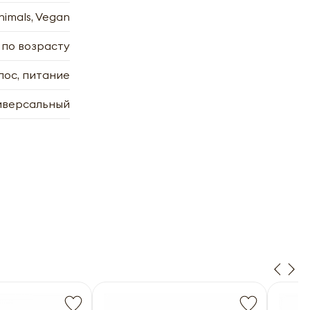
nimals, Vegan
 по возрасту
лос, питание
иверсальный
 |
х
7.2006
7.2006