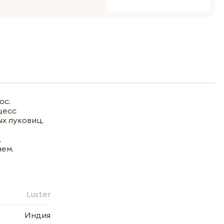
ос.
цесс
х луковиц,
.
нем.
Luster
Индия