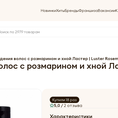
Новинки
Хиты
Бренды
Франшиза
Вакансии
К
ения волос с розмарином и хной Ластер | Luster Rosemar
лос с розмарином и хной Лас
Купили 18 раз
5,0 /
2 отзыва
Характеристики