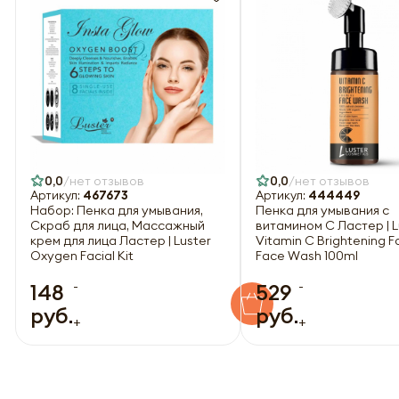
0,0
нет отзывов
0,0
нет отзывов
Артикул:
467673
Артикул:
444449
Набор: Пенка для умывания,
Пенка для умывания с
Скраб для лица, Массажный
витамином С Ластер | L
крем для лица Ластер | Luster
Vitamin C Brightening 
Oxygen Facial Kit
Face Wash 100ml
-
-
148
529
руб.
руб.
+
+