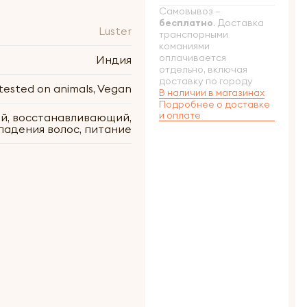
Самовывоз –
бесплатно
. Доставка
Luster
транспорными
команиями
оплачивается
Индия
отдельно, включая
доставку по городу
tested on animals, Vegan
В наличии в магазинах
Подробнее о доставке
и оплате
й, восстанавливающий,
падения волос, питание