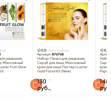
ывов
0,0
нет отзывов
0,0
1
Артикул:
876768
Артику
для умывания,
Набор: Пенка для умывания,
Набор:
а, Массажный
Скраб для лица, Массажный
Скраб
uster Fruit Glow
крем для лица Ластер | Luster
крем д
Kit
Gold Facial Kit (New)
Papaya
-
130
148
руб.
руб
+