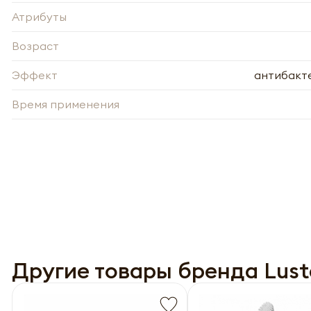
Атрибуты
Возраст
Эффект
антибакт
Время применения
-
Нажи
Нажи
перс
перс
года 
года 
опре
Другие товары бренда Lust
опре
Запо
Запо