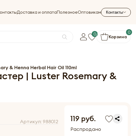
онтакты
Доставка и оплата
Полезное
Оптовикам
Контакты
0
0
Корзина
y & Henna Herbal Hair Oil 110ml
тер | Luster Rosemary &
119 руб.
Артикул:
988012
Распродано