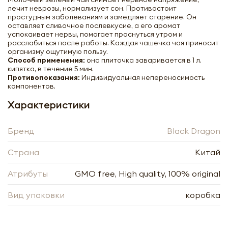
лечит неврозы, нормализует сон. Противостоит
простудным заболеваниям и замедляет старение. Он
оставляет сливочное послевкусие, а его аромат
успокаивает нервы, помогает проснуться утром и
расслабиться после работы. Каждая чашечка чая приносит
организму ощутимую пользу.
Способ применения:
она плиточка заваривается в 1 л.
кипятка, в течение 5 мин.
Молочный зеленый чай ж/б
Противопоказания:
прессованный Блэк Драгон | Black
Индивидуальная непереносимость
компонентов.
Dragon Milk Green Tea 32g
Характеристики
-
+
Бренд
Black Dragon
Страна
Китай
Атрибуты
GMO free, High quality, 100% original
Нажимая кнопку «Оформить», я даю своё согласие
Вид упаковки
коробка
на обработку моих персональных данных, в
Нажимая кнопку «Отправить», я даю своё согласие
соответствии с Федеральным законом от
на обработку моих персональных данных, в
27.07.2006 года № 152-ФЗ «О персональных
соответствии с Федеральным законом от
данных», на условиях и для целей, определённых в
27.07.2006 года № 152-ФЗ «О персональных