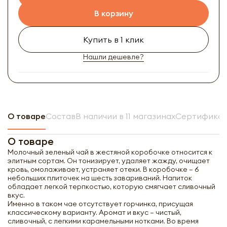
В корзину
Купить в 1 клик
Нашли дешевле?
О товаре
Состав
В наличии в 11 магазинах
Сертификат
О товаре
Молочный зеленый чай в жестяной коробочке относится к
элитным сортам. Он тонизирует, удаляет жажду, очищает
кровь, омолаживает, устраняет отеки. В коробочке – 6
небольших плиточек на шесть завариваний. Напиток
обладает легкой терпкостью, которую смягчает сливочный
вкус.
Именно в таком чае отсутствует горчинка, присущая
классическому варианту. Аромат и вкус – чистый,
сливочный, с легкими карамельными нотками. Во время