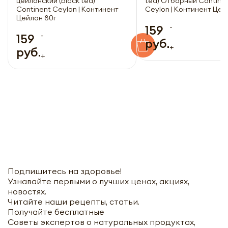
цейлонский (black tea)
tea) Отборный Contine
Continent Ceylon | Континент
Ceylon | Континент Цей
Цейлон 80г
-
159
-
159
руб.
+
руб.
+
Подпишитесь на здоровье!
Узнавайте первыми о лучших ценах, акциях,
новостях.
Читайте наши рецепты, статьи.
Получайте бесплатные
Советы экспертов о натуральных продуктах,