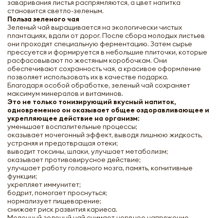
заваривания листья распрямляются, а цвет напитка
становится светло-зеленым.
Польза зеленого чая
Зеленый чай выращивается на экологически чистых
плантациях, вдали от дорог. После сбора молодых листьев
они проходят специальную ферментацию. Затем сырье
прессуется и формируется в небольшие плиточки, которые
расфасовывают по жестяным коробочкам. Они
обеспечивают сохранность чая, а красивое оформление
позволяет использовать их в качестве подарка.
Благодаря особой обработке, зеленый чай сохраняет
максимум минералов и витаминов.
Это не только тонизирующий вкусный напиток,
одновременно он оказывает общее оздоравливающее и
укрепляющее действие на организм:
уменьшает воспалительные процессы;
оказывает мочегонный эффект, выводя лишнюю жидкость,
устраняя и предотвращая отеки;
выводит токсины, шлаки, улучшает метаболизм;
оказывает противовирусное действие;
улучшает работу головного мозга, память, когнитивные
функции;
укрепляет иммунитет;
бодрит, помогает проснуться;
нормализует пищеварение;
снижает риск развития кариеса.
Молочный зеленый чай снимает нервное напряжение,