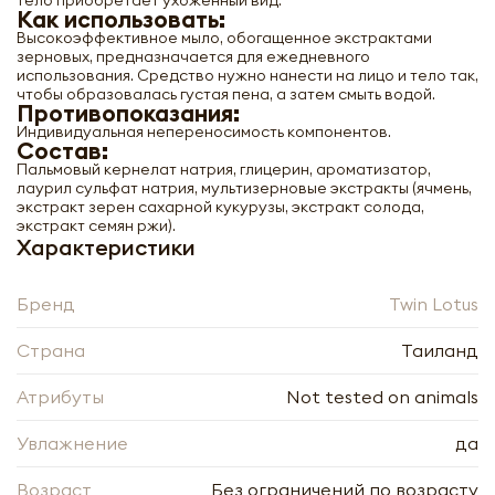
тело приобретает ухоженный вид.
Как использовать:
Высокоэффективное мыло, обогащенное экстрактами
зерновых, предназначается для ежедневного
использования. Средство нужно нанести на лицо и тело так,
чтобы образовалась густая пена, а затем смыть водой.
Противопоказания:
Индивидуальная непереносимость компонентов.
Состав:
Пальмовый кернелат натрия, глицерин, ароматизатор,
лаурил сульфат натрия, мультизерновые экстракты (ячмень,
экстракт зерен сахарной кукурузы, экстракт солода,
экстракт семян ржи).
Характеристики
Бренд
Twin Lotus
Страна
Таиланд
Атрибуты
Not tested on animals
Увлажнение
да
Мыло с травами и мультизерновыми
Возраст
Без ограничений по возрасту