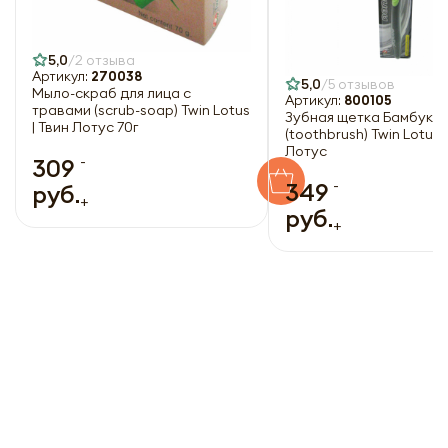
5,0
2 отзыва
Артикул:
270038
5,0
5 отзывов
Мыло-скраб для лица с
Артикул:
800105
травами (scrub-soap) Twin Lotus
Зубная щетка Бамбук и 
| Твин Лотус 70г
(toothbrush) Twin Lotus |
Лотус
-
309
-
349
руб.
+
руб.
+