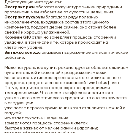
Действующие ингредиенты:
Экстракт ржи
обогатит кожу натуральными природными
протеинами, чем избавит ее от сухости и шелушения.
Экстракт кукурузы
благодаря ряду полезных
микроэлементов, входящих в состав этого ценного
компонента, подарит дерме сияние, она станет более
свежей и хорошо увлажненной.
Коэнзим Q10
отлично замедляет процессы старения и
увядания, в том числе и те, которые происходят на
клеточном уровне.
Вытяжка солода
оказывает выраженное антисептическое
действие.
Мыло натуральное купить рекомендуется обладательницам
чувствительной и склонной к раздражениям кожи.
Безопасность и гипоаллергенность этого великолепного
средства, представленного компанией Twin Lotus | Твин
Лотус, подтверждена неоднократно проводимыми
тестированиями. Что касается эффективности этого
уникального косметического средства, то она заключается
в следующем:
уже после первого применения кожа становится нежной и
гладкой;
исчезает сухость и шелушение;
замедляются процессы старения клеток;
быстрее заживают мелкие ранки и царапины;