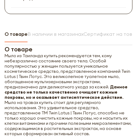
О товаре
В наличии в магазинах
Сертификат на това
О товаре
Мыло из Таиланда купить рекомендуется тем, кому
небезразлично состояние своего тела. Особой
популярностью у женщин пользуется уникальное
косметическое средство, представленное компанией Twin
Lotus | Твин Лотус. Это великолепное туалетное мыло,
обогащенное мультизерновыми экстрактами,
предназначено для деликатного ухода за кожей.
Данное
средство не только качественно очищает кожные
покровы, но и оказывает антисептическое действие.
Мыло на травах купить стоит для регулярного
использования. Это удивительное средство,
представленное ТМ Twin Lotus | Твин Лотус, способно не
только хорошо очистить кожные покровы, но и насытить их
клетки витаминами и прочими полезными микроэлементами,
содержащимися в растительных экстрактах, на основе
которых сформирован активный состав.