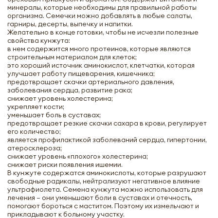
минералы, которые необходимы для правильной работы
организма. Семечки можно добавлять в любые салаты,
гарниры, десерты, выпечку и напитки.
Желательно в конце готовки, чтобы не исчезли полезные
свойства кунжута:
в нем содержится много протеинов, которые являются
строительным материалом для клеток;
это хороший источник аминокислот, клетчатки, которая
улучшает работу пищеварения, кишечника;
предотвращает скачки артериального давления,
заболевания сердца, развитие рака;
снижает уровень холестерина;
укрепляет кости;
уменьшает боль в суставах;
предотвращает резкие скачки сахара в крови, регулирует
его количество;
является профилактикой заболеваний сердца, гипертонии,
атеросклероза;
снижает уровень «плохого» холестерина;
снижает риски появления ишемии.
В кунжуте содержатся аминокислоты, которые разрушают
свободные радикалы, нейтрализуют негативное влияние
ультрафиолета. Семена кунжута можно использовать для
лечения – они уменьшают боли в суставах и отечность,
помогают бороться с маститом. Поэтому их измельчают и
прикладывают к больному участку.