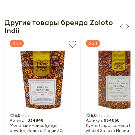
Заполняя форму я даю свое согласие на email
Согласии на обработку
персональных данных
рассылку
Заполняя форму я даю свое согласие на email
рассылку
Другие товары бренда Zoloto
Оформить
Indii
Отправить
Хит!
Хит!
5,0
1 отзыв
5,0
1 отзыв
Артикул:
034848
Артикул:
034060
Молотый имбирь (ginger
Кумин (зира) семена (c
powder) Золото Индии 30г
whole) Золото Индии 10