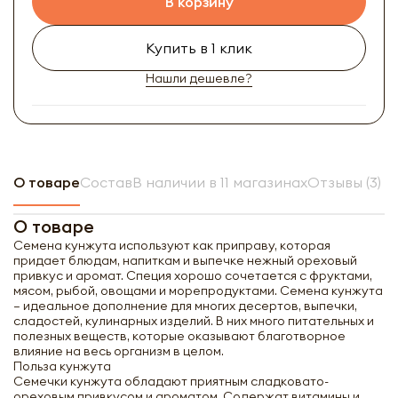
В корзину
Купить в 1 клик
Нашли дешевле?
О товаре
Состав
В наличии в 11 магазинах
Отзывы (3)
О товаре
Семена кунжута используют как приправу, которая
придает блюдам, напиткам и выпечке нежный ореховый
привкус и аромат. Специя хорошо сочетается с фруктами,
мясом, рыбой, овощами и морепродуктами. Семена кунжута
– идеальное дополнение для многих десертов, выпечки,
сладостей, кулинарных изделий. В них много питательных и
полезных веществ, которые оказывают благотворное
влияние на весь организм в целом.
Польза кунжута
Семечки кунжута обладают приятным сладковато-
ореховым привкусом и ароматом. Содержат витамины и