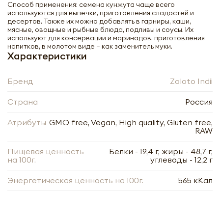
Способ применения: семена кунжута чаще всего
используются для выпечки, приготовления сладостей и
десертов. Также их можно добавлять в гарниры, каши,
мясные, овощные и рыбные блюда, подливы и соусы. Их
используют для консервации и маринадов, приготовления
напитков, в молотом виде – как заменитель муки.
Характеристики
Кунжут семена (sesame seeds) Золото
Индии 50г
Бренд
Zoloto Indii
-
+
Страна
Россия
Атрибуты
GMO free, Vegan, High quality, Gluten free,
RAW
Пищевая ценность
Белки - 19,4 г, жиры - 48,7 г,
на 100г.
углеводы - 12,2 г
Нажимая кнопку «Оформить», я даю своё согласие
Энергетическая ценность на 100г.
565 кКал
на обработку моих персональных данных, в
Нажимая кнопку «Отправить», я даю своё согласие
соответствии с Федеральным законом от
на обработку моих персональных данных, в
27.07.2006 года № 152-ФЗ «О персональных
соответствии с Федеральным законом от
данных», на условиях и для целей, определённых в
27.07.2006 года № 152-ФЗ «О персональных
Согласии на обработку
персональных данных
данных», на условиях и для целей, определённых в