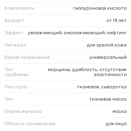
Компоненты
гиалуроновая кислота
Возраст
от 18 лет
Эффект
увлажняющий, омолаживающий, лифтинг
Тип кожи
для зрелой кожи
Время применения
универсальный
Очищающее молочко для лица с
экстрактом папайи Ластер | Luster
Тип
морщины, дряблость, отсутствие
Papaya Ultimate Cleansing Milk 210ml
проблемы
эластичности
Текстура
тканевая, сыворотка
-
+
Тип
тканевая маска
Форма выпуска
маска
Область применения
для лица