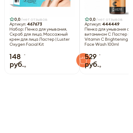
0,0
нет отзывов
0,0
нет отзывов
Артикул:
467673
Артикул:
444449
Набор: Пенка для умывания,
Пенка для умывания с
Скраб для лица, Массажный
витамином С Ластер | L
крем для лица Ластер | Luster
Vitamin C Brightening 
Oxygen Facial Kit
Face Wash 100ml
-
-
148
529
руб.
руб.
+
+