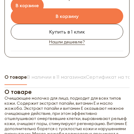
В корзине
В корзину
Купить в 1 клик
Нашли дешевле?
О товаре
В наличии в 11 магазинах
Сертификат на то
О товаре
Очищающее молочко для лица, подходит для всех типов
кожи. Содержит экстракт папайи, витамин Е и масло
жожоба. Экстракт папайи и витамин Е оказывают нежное
очищающее действие, при этом эффективно
отшелушивают омертвевшие клетки, выравнивают рельеф
кожи, очищают поры, стимулируют регенерацию. Витамин Е
дополнительно борется с тусклостью кожи и нарушениями
пигментации. Масло жожоба великолепно проникает в