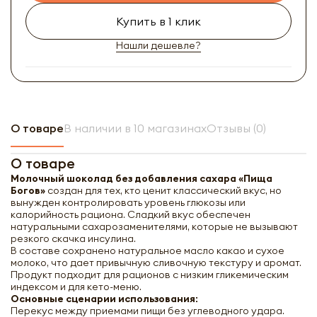
Купить в 1 клик
Нашли дешевле?
О товаре
В наличии в 10 магазинах
Отзывы (0)
О товаре
Молочный шоколад без добавления сахара «Пища
Богов»
создан для тех, кто ценит классический вкус, но
вынужден контролировать уровень глюкозы или
калорийность рациона. Сладкий вкус обеспечен
натуральными сахарозаменителями, которые не вызывают
резкого скачка инсулина.
В составе сохранено натуральное масло какао и сухое
молоко, что дает привычную сливочную текстуру и аромат.
Продукт подходит для рационов с низким гликемическим
индексом и для кето-меню.
Основные сценарии использования:
Перекус между приемами пищи без углеводного удара.