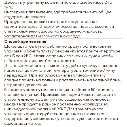
Десерт к утреннему кофе или чаю для диабетиков 2-го
типа.
Ингредиент для выпечки, где требуется снизить общее
содержание сахара.
Продукт не содержит глютена и искусственных
ароматизаторов. Энергетическая ценность снижена за
счет исключения сахара, но сохранена жирность,
характерная для молочного шоколада.
Способ применения
Шоколад готов к употреблению сразу после вскрытия
упаковки. Хранить плитку рекомендуется при температуре
от +15 до +21°C, вдали от прямых солнечных лучей, чтобы
избежать появления белого налета.
Для равномерного таяния во рту дайте кусочку шоколада
нагреться до комнатной температуры в течение 5-7 минут
перед едой. При использовании в кулинарии плитку
следует ломать на дольки и растапливать на водяной бане,
не доводя до кипения.
Рекомендуемая суточная порция - не более 50 граммов
(половина плитки). Превышение нормы может привести к
слабительному эффекту из-за содержания полиолов.
Вводите продукт в рацион постепенно, наблюдая за
индивидуальной реакцией ЖКТ. Для точного учета
углеводов ориентируйтесь на данные на этикетке:
содержание усваиваемых углеводов указано за вычетом
сахарных спиртов.