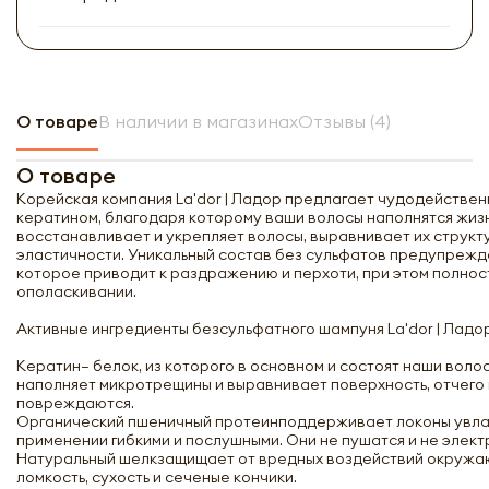
О товаре
В наличии в магазинах
Отзывы (4)
О товаре
Корейская компания La'dor | Ладор предлагает чудодействе
кератином, благодаря которому ваши волосы наполнятся жизн
восстанавливает и укрепляет волосы, выравнивает их структу
эластичности. Уникальный состав без сульфатов предупрежд
которое приводит к раздражению и перхоти, при этом полнос
ополаскивании.
Активные ингредиенты безсульфатного шампуня La'dor | Ладо
Кератин– белок, из которого в основном и состоят наши волос
наполняет микротрещины и выравнивает поверхность, отчего 
повреждаются.
Органический пшеничный протеинподдерживает локоны увла
применении гибкими и послушными. Они не пушатся и не элект
Натуральный шелкзащищает от вредных воздействий окруж
ломкость, сухость и сеченые кончики.