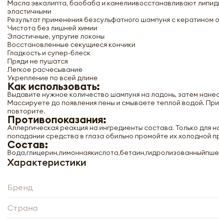
Масла эвкалипта, баобаба и камелиивосстанавливают липидн
эластичными
Результат применения безсульфатного шампуня с кератином от
Чистота без лишней химии
Эластичные, упругие локоны
Восстановленные секущиеся кончики
Гладкость и супер-блеск
Пряди не пушатся
Легкое расчесывание
Укрепление по всей длине
Как использовать:
Выдавите нужное количество шампуня на ладонь, затем нане
Массируете до появления пены и смываете теплой водой. Пр
повторите.
Противопоказания:
Аллергическая реакция на ингредиенты состава. Только для 
попадании средства в глаза обильно промойте их холодной п
Состав:
Вода,глицерин,лимоннаякислота,бетаин,гидролизованныйпш
Характеристики
Бренд
Безсульфатный шампунь для волос с
кератином (keratin shampoo) La'dor |
Страна
Ладор 150мл