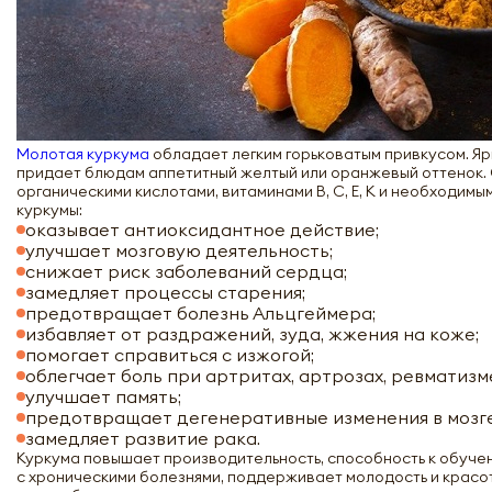
Молотая куркума
обладает легким горьковатым привкусом. Яр
придает блюдам аппетитный желтый или оранжевый оттенок. 
органическими кислотами, витаминами В, С, Е, К и необходим
куркумы:
оказывает антиоксидантное действие;
улучшает мозговую деятельность;
снижает риск заболеваний сердца;
замедляет процессы старения;
предотвращает болезнь Альцгеймера;
избавляет от раздражений, зуда, жжения на коже;
помогает справиться с изжогой;
облегчает боль при артритах, артрозах, ревматизм
улучшает память;
предотвращает дегенеративные изменения в мозге
замедляет развитие рака.
Куркума повышает производительность, способность к обуче
с хроническими болезнями, поддерживает молодость и красот