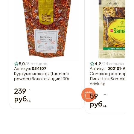
5,0
8 отзывов
4,9
24 отзыва
Артикул:
034107
Артикул:
002101-A
Куркума молотая (turmeric
Самахан растворимы
powder) Золото Индии 100г
Линк | Link Samakhan 
drink 4g
-
239
-
59
руб.
+
руб.
+