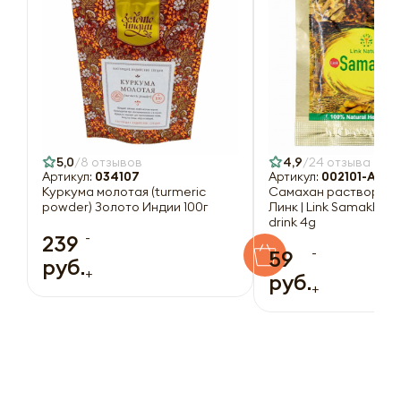
5,0
8 отзывов
4,9
24 отзыва
Артикул:
034107
Артикул:
002101-A
Куркума молотая (turmeric
Самахан растворимы
powder) Золото Индии 100г
Линк | Link Samakhan 
drink 4g
-
239
-
59
руб.
+
руб.
+