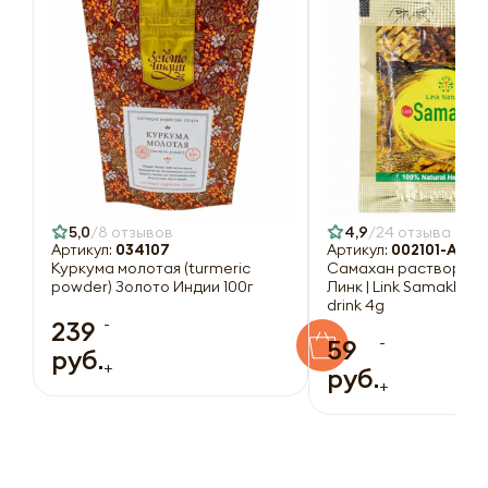
5,0
8 отзывов
4,9
24 отзыва
Артикул:
034107
Артикул:
002101-A
Куркума молотая (turmeric
Самахан растворимы
powder) Золото Индии 100г
Линк | Link Samakhan 
drink 4g
-
239
-
59
руб.
+
руб.
+