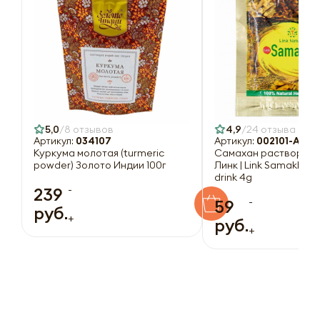
5,0
8 отзывов
4,9
24 отзыва
Артикул:
034107
Артикул:
002101-A
Куркума молотая (turmeric
Самахан растворимы
powder) Золото Индии 100г
Линк | Link Samakhan 
drink 4g
-
239
-
59
руб.
+
руб.
+