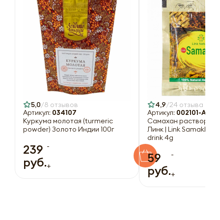
5,0
8 отзывов
4,9
24 отзыва
Артикул:
034107
Артикул:
002101-A
Куркума молотая (turmeric
Самахан растворимы
powder) Золото Индии 100г
Линк | Link Samakhan 
drink 4g
-
239
-
59
руб.
+
руб.
+