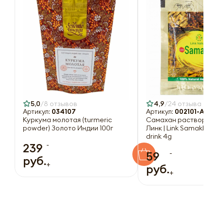
5,0
8 отзывов
4,9
24 отзыва
Артикул:
034107
Артикул:
002101-A
Куркума молотая (turmeric
Самахан растворимы
powder) Золото Индии 100г
Линк | Link Samakhan 
drink 4g
-
239
-
59
руб.
+
руб.
+