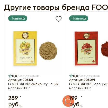
Другие товары бренда FO
Новинка
Новинка
0,0
нет отзывов
0,0
нет отзывов
Артикул:
005121
Артикул:
005091
FOOD DREAM Имбирь сушеный
FOOD DREAM Перец чи
молотый 100г
молотый 100г
-
-
289
199
руб.
руб.
+
+