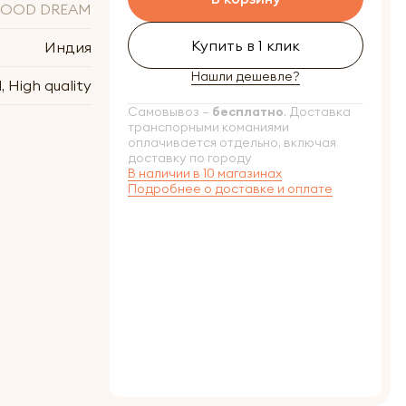
FOOD DREAM
Купить в 1 клик
Индия
Нашли дешевле?
, High quality
Самовывоз –
бесплатно
. Доставка
транспорными команиями
оплачивается отдельно, включая
доставку по городу
В наличии в 10 магазинах
Подробнее о доставке и оплате