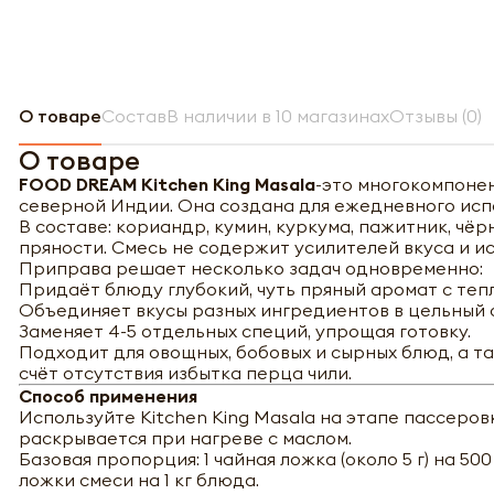
О товаре
Состав
В наличии в 10 магазинах
Отзывы (0)
О товаре
FOOD DREAM Kitchen King Masala
-это многокомпоне
северной Индии. Она создана для ежедневного исп
В составе: кориандр, кумин, куркума, пажитник, чёр
пряности. Смесь не содержит усилителей вкуса и и
Приправа решает несколько задач одновременно:
Придаёт блюду глубокий, чуть пряный аромат с те
Объединяет вкусы разных ингредиентов в цельный с
Заменяет 4-5 отдельных специй, упрощая готовку.
Подходит для овощных, бобовых и сырных блюд, а та
счёт отсутствия избытка перца чили.
Способ применения
Используйте Kitchen King Masala на этапе пассеровк
раскрывается при нагреве с маслом.
Базовая пропорция: 1 чайная ложка (около 5 г) на 5
ложки смеси на 1 кг блюда.