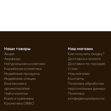
Наши товары
Наш магазин
Акции
Как получить скидку?
Аюрведа
Доставка и оплата
Натуральная косметика
Доставка по городам
Корейская косметика
О нас
Индийские продукты
Наш магазин
Индийские специи
Контакты
Благовония и
Политика обработки
ароматерапия
персональных данных
Чай и напитки
Политика
Книги и сувениры
конфиденциальности
Косметика ORIKO