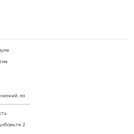
муле
угие
низкий, за
сть
добавьте 2