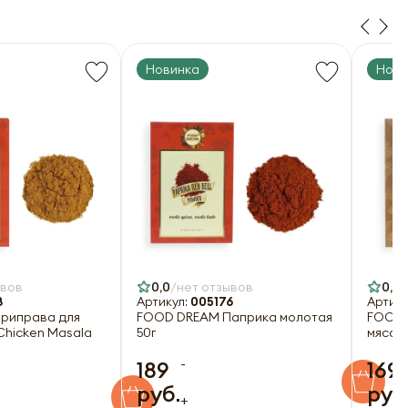
Новинка
Нови
ывов
0,0
нет отзывов
0,0
8
Артикул:
005176
Артику
риправа для
FOOD DREAM Паприка молотая
FOOD 
Chicken Masala
50г
мяса M
-
189
169
руб.
руб
+