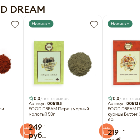
OD DREAM
Отправить
Оформить
Новинка
Новинка
0,0
нет отзывов
0,0
нет отз
Артикул:
005183
Артикул:
00513
ли
FOOD DREAM Перец черный
FOOD DREAM П
молотый 50г
курицы Butter 
60г
-
249
-
219
руб.
+