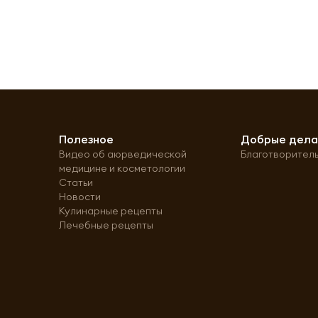
Полезное
Добрые дел
Видео об аюрведической
Благотворител
медицине и косметологии
Статьи
Новости
Кулинарные рецепты
Лечебные рецепты