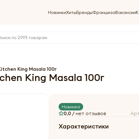
Новинки
Хиты
Бренды
Франшиза
Вакансии
К
tchen King Masala 100г
hen King Masala 100г
Новинка
0,0 /
нет отзывов
Ар
Характеристики