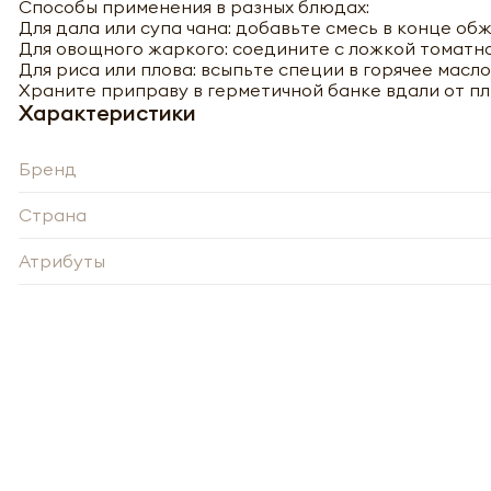
Способы применения в разных блюдах:
Для дала или супа чана: добавьте смесь в конце обж
Для овощного жаркого: соедините с ложкой томатной
Для риса или плова: всыпьте специи в горячее масл
Храните приправу в герметичной банке вдали от пли
Характеристики
Бренд
Страна
Атрибуты
-
Нажи
Нажи
перс
перс
года 
года 
опре
опре
Запо
Запо