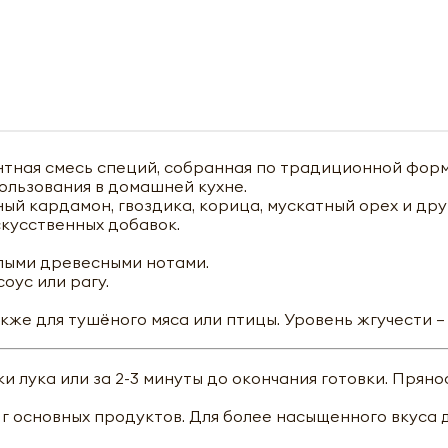
нтная смесь специй, собранная по традиционной фор
ользования в домашней кухне.
ный кардамон, гвоздика, корица, мускатный орех и др
скусственных добавок.
плыми древесными нотами.
оус или рагу.
кже для тушёного мяса или птицы. Уровень жгучести — 
и лука или за 2-3 минуты до окончания готовки. Пряно
00 г основных продуктов. Для более насыщенного вкуса 