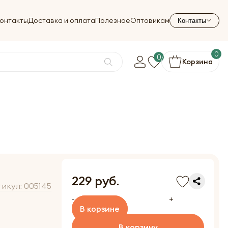
онтакты
Доставка и оплата
Полезное
Оптовикам
Контакты
0
0
Корзина
229 руб.
тикул:
005145
-
+
В корзине
В корзину