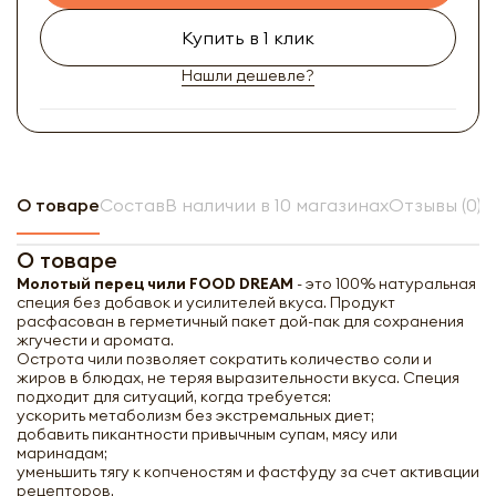
Купить в 1 клик
Нашли дешевле?
О товаре
Состав
В наличии в 10 магазинах
Отзывы (0)
О товаре
Молотый перец чили FOOD DREAM
- это 100% натуральная
специя без добавок и усилителей вкуса. Продукт
расфасован в герметичный пакет дой-пак для сохранения
жгучести и аромата.
Острота чили позволяет сократить количество соли и
жиров в блюдах, не теряя выразительности вкуса. Специя
подходит для ситуаций, когда требуется:
ускорить метаболизм без экстремальных диет;
добавить пикантности привычным супам, мясу или
маринадам;
уменьшить тягу к копченостям и фастфуду за счет активации
рецепторов.