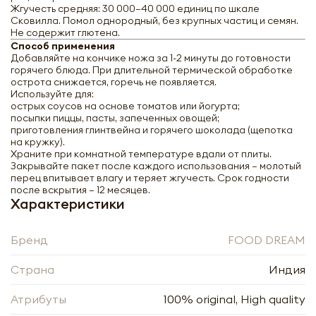
Жгучесть средняя: 30 000–40 000 единиц по шкале
Сковилла. Помол однородный, без крупных частиц и семян.
Не содержит глютена.
Способ применения
Добавляйте на кончике ножа за 1-2 минуты до готовности
горячего блюда. При длительной термической обработке
острота снижается, горечь не появляется.
Используйте для:
острых соусов на основе томатов или йогурта;
посыпки пиццы, пасты, запеченных овощей;
приготовления глинтвейна и горячего шоколада (щепотка
на кружку).
Храните при комнатной температуре вдали от плиты.
Закрывайте пакет после каждого использования — молотый
перец впитывает влагу и теряет жгучесть. Срок годности
после вскрытия — 12 месяцев.
Характеристики
Бренд
FOOD DREAM
Страна
Индия
FOOD DREAM Перец чили молотый 100г
Атрибуты
100% original, High quality