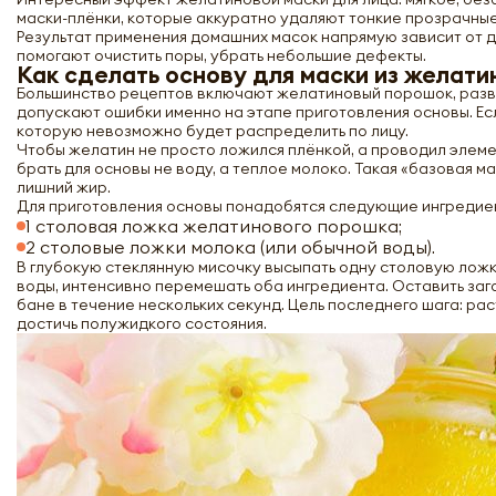
маски-плёнки, которые аккуратно удаляют тонкие прозрачные
Результат применения домашних масок напрямую зависит от 
помогают очистить поры, убрать небольшие дефекты.
Как сделать основу для маски из желати
Большинство рецептов включают желатиновый порошок, разве
допускают ошибки именно на этапе приготовления основы. Ес
которую невозможно будет распределить по лицу.
Чтобы желатин не просто ложился плёнкой, а проводил элем
брать для основы не воду, а теплое молоко. Такая «базовая 
лишний жир.
Для приготовления основы понадобятся следующие ингредие
1 столовая ложка желатинового порошка;
2 столовые ложки молока (или обычной воды).
В глубокую стеклянную мисочку высыпать одну столовую лож
воды, интенсивно перемешать оба ингредиента. Оставить заго
бане в течение нескольких секунд. Цель последнего шага: ра
достичь полужидкого состояния.