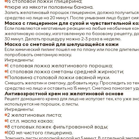
½ столовой ложки глицерина;
пюре из мякоти половины банана.
Залить желатиновый порошок глицерином, должна получиться
средство на лице на 20 минут. После умывания лицо будет сия
Маска с глицерином для сухой и чувствительной к
Если появляются негативные реакции на любые необычные ком
желатиновую основу, изготовленную по базовому рецепту, до
30 минут. Делать процедуру можно 2-3 раза в неделю.
Маска со сметаной для шелушащейся кожи
Если химический пилинг пошёл не по плану или после длитель
попробовать сметанную маску.
Ингредиенты:
1 столовая ложка желатинового порошка;
1 столовая ложка сметаны средней жирности;
Половина столовой ложки овсяной муки.
Смешать желатин и сметану, добавить муку. Проследить за те
средство на лицо и оставить на 15 минут. Сметана помогает у
Антивозрастной крем на желатиновой основе
Рецепт домашнего крема для лица не испугает тех, кто уже зн
используется не порошок, а листы.
Ингредиенты:
2 желатиновых листа;
1 ст.л. масла какао;
8 столовых ложек фильтрованной воды;
100 мл чистого глицерина.
Замочить листы холодной водой на 5 минут. В отдельной эмал