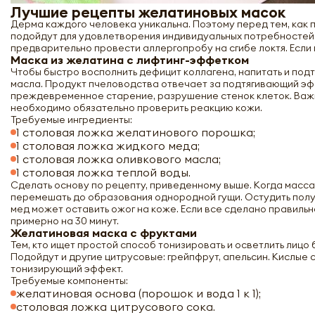
Лучшие рецепты желатиновых масок
Дерма каждого человека уникальна. Поэтому перед тем, как 
подойдут для удовлетворения индивидуальных потребностей.
предварительно провести аллергопробу на сгибе локтя. Если п
Маска из желатина с лифтинг-эффетком
Чтобы быстро восполнить дефицит коллагена, напитать и под
масла. Продукт пчеловодства отвечает за подтягивающий эф
преждевременное старение, разрушение стенок клеток. Важн
необходимо обязательно проверить реакцию кожи.
Требуемые ингредиенты:
1 столовая ложка желатинового порошка;
1 столовая ложка жидкого меда;
1 столовая ложка оливкового масла;
1 столовая ложка теплой воды.
Сделать основу по рецепту, приведенному выше. Когда масса
перемешать до образования однородной гущи. Остудить получ
мед может оставить ожог на коже. Если все сделано правильн
примерно на 30 минут.
Желатиновая маска с фруктами
Тем, кто ищет простой способ тонизировать и осветлить лицо
Подойдут и другие цитрусовые: грейпфрут, апельсин. Кислые 
тонизирующий эффект.
Требуемые компоненты:
желатиновая основа (порошок и вода 1 к 1);
столовая ложка цитрусового сока.