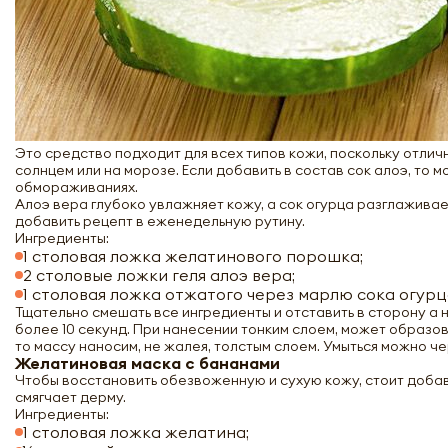
Это средство подходит для всех типов кожи, поскольку отли
солнцем или на морозе. Если добавить в состав сок алоэ, то 
обмораживаниях.
Алоэ вера глубоко увлажняет кожу, а сок огурца разглаживае
добавить рецепт в еженедельную рутину.
Ингредиенты:
1 столовая ложка желатинового порошка;
2 столовые ложки геля алоэ вера;
1 столовая ложка отжатого через марлю сока огурц
Тщательно смешать все ингредиенты и отставить в сторону а н
более 10 секунд. При нанесении тонким слоем, может образов
то массу наносим, не жалея, толстым слоем. Умыться можно че
Желатиновая маска с бананами
Чтобы восстановить обезвоженную и сухую кожу, стоит добав
смягчает дерму.
Ингредиенты:
1 столовая ложка желатина;