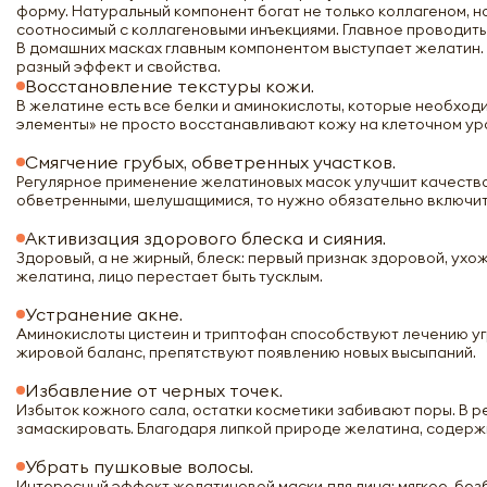
форму. Натуральный компонент богат не только коллагеном, 
соотносимый с коллагеновыми инъекциями. Главное проводить
В домашних масках главным компонентом выступает желатин. 
разный эффект и свойства.
Восстановление текстуры кожи.
В желатине есть все белки и аминокислоты, которые необхо
элементы» не просто восстанавливают кожу на клеточном у
Смягчение грубых, обветренных участков.
Регулярное применение желатиновых масок улучшит качество д
обветренными, шелушащимися, то нужно обязательно включит
Активизация здорового блеска и сияния.
Здоровый, а не жирный, блеск: первый признак здоровой, ухо
желатина, лицо перестает быть тусклым.
Устранение акне.
Аминокислоты цистеин и триптофан способствуют лечению уг
жировой баланс, препятствуют появлению новых высыпаний.
Избавление от черных точек.
Избыток кожного сала, остатки косметики забивают поры. В 
замаскировать. Благодаря липкой природе желатина, содерж
Убрать пушковые волосы.
Интересный эффект желатиновой маски для лица: мягкое, бе