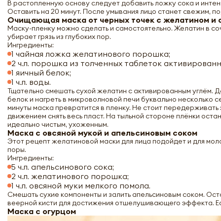
В растопленную основу следует добавить ложку сока и интенс
Оставить на 20 минут. После умывания лицо станет свежим, по
Очищающая маска от черных точек с желатином и 
Маску-пленку можно сделать и самостоятельно. Желатин в с
убирает грязь из глубоких пор.
Ингредиенты:
1 чайная ложка желатинового порошка;
2 ч.л. порошка из толченных таблеток активированно
1 яичный белок;
1 ч.л. воды.
Тщательно смешать сухой желатин с активированным углём. Д
белок и нагреть в микроволновой печи буквально несколько с
минуты маска превратится в пленку. Не стоит передерживать 
движением снять весь пласт. На тыльной стороне плёнки ост
идеально чистым, ухоженным.
Маска с овсяной мукой и апельсиновым соком
Этот рецепт желатиновой маски для лица подойдет и для моло
поры.
Ингредиенты:
5 ч.л. апельсинового сока;
2 ч.л. желатинового порошка;
1 ч.л. овсяной муки мелкого помола.
Смешать сухие компоненты и залить апельсиновым соком. Оста
веерной кисти для достижения отшелушивающего эффекта. Есл
Маска с огурцом