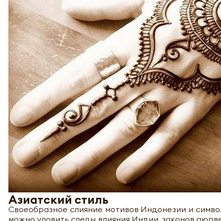
Азиатский стиль
Своеобразное слияние мотивов Индонезии и симво
можно уловить следы влияния Индии, законов аюрве