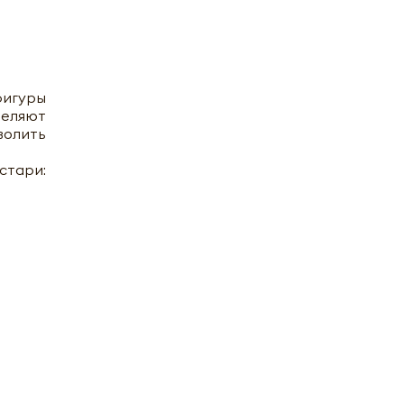
фигуры
деляют
волить
стари: