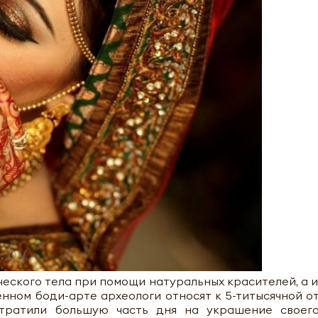
ческого тела при помощи натуральных красителей, а 
енном боди-арте археологи относят к 5-титысячной о
 тратили большую часть дня на украшение своег