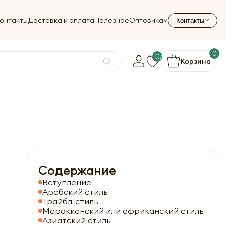
онтакты
Доставка и оплата
Полезное
Оптовикам
Контакты
0
0
Корзина
Содержание
Вступление
Арабский стиль
Трайбл-стиль
Марокканский или африканский стиль
Азиатский стиль