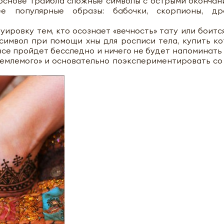
 основе трайбла сложные символы с острыми окончан
е популярные образы: бабочки, скорпионы, дра
ировку тем, кто осознает «вечность» тату или боится
символ при помощи хны для росписи тела, купить к
 все пройдет бесследно и ничего не будет напоминать 
иемлемого» и основательно поэкспериментировать со