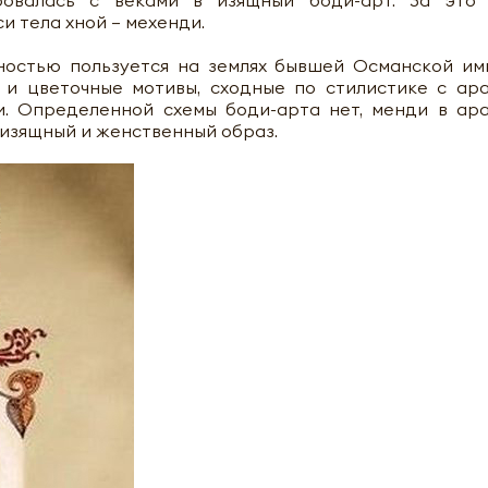
овалась с веками в изящный боди-арт. За это 
 тела хной — мехенди.
ностью пользуется на землях бывшей Османской им
 и цветочные мотивы, сходные по стилистике с ар
. Определенной схемы боди-арта нет, менди в ар
 изящный и женственный образ.