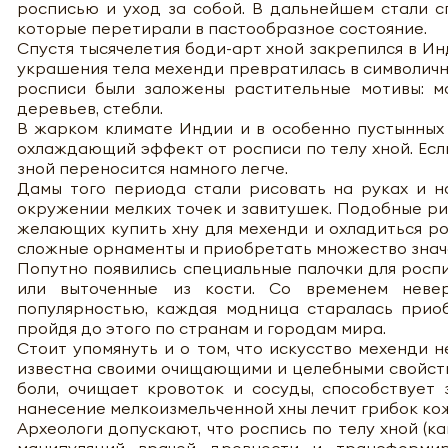
росписью и уход за собой. В дальнейшем стали с
которые перетирали в пастообразное состояние.
Спустя тысячелетия боди-арт хной закрепился в Ин
украшения тела мехенди превратилась в символичны
росписи были заложены растительные мотивы: мо
деревьев, стебли.
В жарком климате Индии и в особенно пустынных
охлаждающий эффект от росписи по телу хной. Если 
зной переносится намного легче.
Дамы того периода стали рисовать на руках и н
окружении мелких точек и завитушек. Подобные р
желающих купить хну для мехенди и охладиться р
сложные орнаменты и приобретать множество знач
Попутно появились специальные палочки для роспи
или выточенные из кости. Со временем невер
популярностью, каждая модница старалась приоб
пройдя до этого по странам и городам мира.
Стоит упомянуть и о том, что искусство мехенди 
известна своими очищающими и целебными свойства
боли, очищает кровоток и сосуды, способствует
нанесение мелкоизмельченной хны лечит грибок кож
Археологи допускают, что роспись по телу хной (к