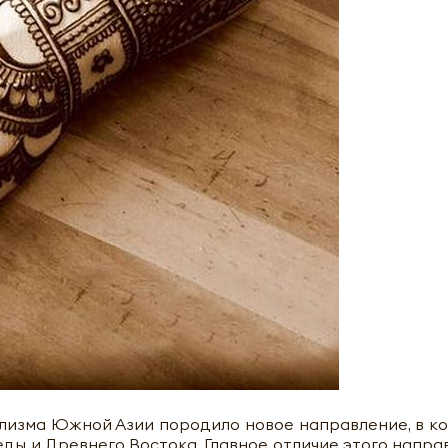
лизма Южной Азии породило новое направление, в к
ды и Древнего Востока. Главное отличие этого напра