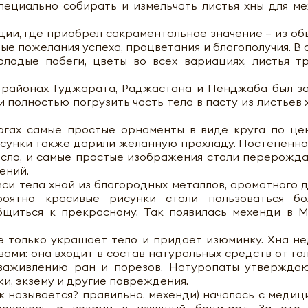
пециально собирать и измельчать листья хны для ме
дии, где приобрел сакраментальное значение — из об
е пожелания успеха, процветания и благополучия. В 
лодые побеги, цветы во всех вариациях, листья т
 районах Гуджарата, Раджастана и Пенджаба был з
полностью погрузить часть тела в пасту из листьев х
огах самые простые орнаменты в виде круга по це
исунки также дарили желанную прохладу. Постепенно
осло, и самые простые изображения стали перерожда
ений.
си тела хной из благородных металлов, ароматного 
оятно красивые рисунки стали пользоваться бо
щиться к прекрасному. Так появилась мехенди в М
не только украшает тело и придает изюминку. Хна н
ми: она входит в состав натуральных средств от го
 заживлению ран и порезов. Натуропаты утверждаю
и, экзему и другие повреждения.
ак называется? правильно, мехенди) началась с медиц