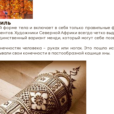
тиль
й форме тела и включает в себя только правильные 
ментов. Художники Северной Африки всегда четко вы
динственный вариант менди, который могут себе поз
ечностях человека — руках или ногах. Это пошло ис
вали свои конечности в пастообразной кашице хны.