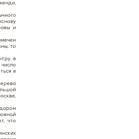
хенди,
ычного
основу
равы и
амечен
ны, то
нтру в
 число
ться в
дерева
льшой
оскве,
едаром
ловной
т, что
инских