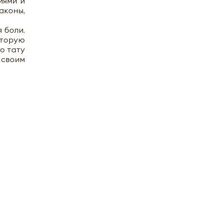
иями и
коны,
 боли.
оторую
о тату
 своим