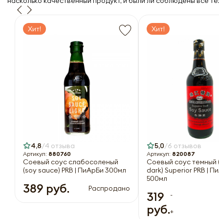
насколько качественный продукт, и были ли соблюдены все т
Хит!
Хит!
4,8
4 отзыва
5,0
6 отзывов
Артикул:
880760
Артикул:
820087
Соевый соус слабосоленый
Соевый соус темный 
(soy sauce) PRB | ПиАрБи 300мл
dark) Superior PRB | 
500мл
389 руб.
Распродано
319
-
руб.
+