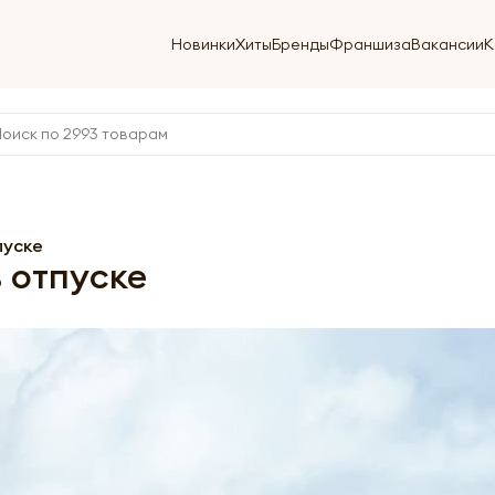
Новинки
Хиты
Бренды
Франшиза
Вакансии
К
пуске
в отпуске