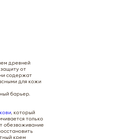
ием древней
 защиту от
Они содержат
асными для кожи
ный барьер.
кови
, который
ичивается только
ет обезвоживание
восстановить
итный крем