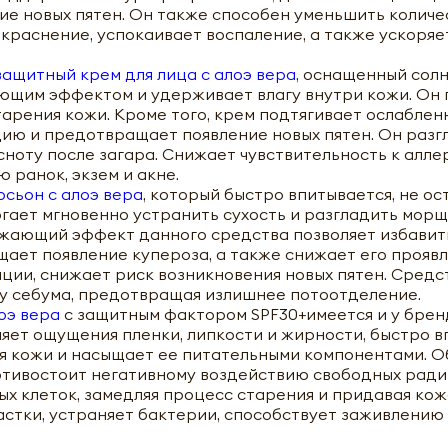
е новых пятен. Он также способен уменьшить количе
окраснение, успокаивает воспаление, а также ускоря
ащитный крем для лица с алоэ вера
, оснащенный со
ющим эффектом и удерживает влагу внутри кожи. Он
рения кожи. Кроме того, крем подтягивает ослаблен
цию и предотвращает появление новых пятен. Он раз
асноту после загара. Снижает чувствительность к алл
ранок, экзем и акне.
сьон с алоэ вера
, который быстро впитывается, не ос
гает мгновенно устранить сухость и разгладить морщ
жающий эффект данного средства позволяет избавить
щает появление купероза, а также снижает его проявл
ции, снижает риск возникновения новых пятен. Средс
у себума, предотвращая излишнее потоотделение.
оэ вера
с защитным фактором SPF30+имеется и у брен
вляет ощущения пленки, липкости и жирности, быстро в
я кожи и насыщает ее питательными компонентами. 
отивостоит негативному воздействию свободных ради
 клеток, замедляя процесс старения и придавая кож
астки, устраняет бактерии, способствует заживлению