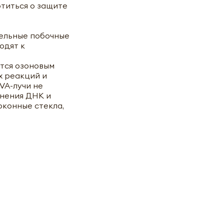
титься о защите
тельные побочные
одят к
ются озоновым
х реакций и
VA-лучи не
енения ДНК и
оконные стекла,