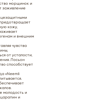
ство морщинок и
ет заживление
лнцезащитными
 предотвращает
ную кожу,
глаживает
ергенам и внешним
тавляя чувства
ины,
ся от усталости,
ения. Лосьон
тво способствует
да «Neemli
питывается.
Обеспечивает
калов.
е молодость и
 царапин и