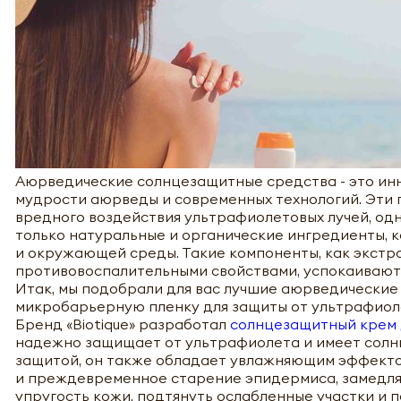
Аюрведические солнцезащитные средства - это ин
мудрости аюрведы и современных технологий. Эти
вредного воздействия ультрафиолетовых лучей, о
только натуральные и органические ингредиенты, к
и окружающей среды. Такие компоненты, как экстра
противовоспалительными свойствами, успокаиваю
Итак, мы подобрали для вас лучшие аюрведические
микробарьерную пленку для защиты от ультрафиоле
Бренд «Biotique» разработал
солнцезащитный крем 
надежно защищает от ультрафиолета и имеет солнц
защитой, он также обладает увлажняющим эффекто
и преждевременное старение эпидермиса, замедляя
упругость кожи, подтянуть ослабленные участки и