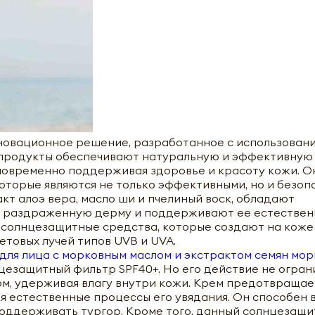
новационное решение, разработанное с использован
 продукты обеспечивают натуральную и эффективную
дновременно поддерживая здоровье и красоту кожи. 
оторые являются не только эффективными, но и безоп
кт алоэ вера, масло ши и пчелиный воск, обладают
т раздраженную дерму и поддерживают ее естествен
 солнцезащитные средства, которые создают на коже
товых лучей типов UVB и UVA.
для лица с морковным маслом и экстрактом семян мор
езащитный фильтр SPF40+. Но его действие не огран
м, удерживая влагу внутри кожи. Крем предотвраща
 естественные процессы его увядания. Он способен 
 поддерживать тургор. Кроме того, данный солнцезащ