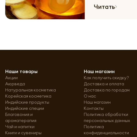
Читать
Наши товары
Наш магазин
Акции
Как получить скидку?
Аюрведа
Доставка и оплата
Натуральная косметика
Доставка по городам
Корейская косметика
О нас
Индийские продукты
Наш магазин
Индийские специи
Контакты
Благовония и
Политика обработки
ароматерапия
персональных данных
Чай и напитки
Политика
Книги и сувениры
конфиденциальности