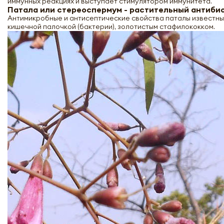
иммунных реакциях и выступает стимулятором иммунитета.
Патала или стереоспермум - растительный антиби
Антимикробные и антисептические свойства паталы известны 
кишечной палочкой (бактерии), золотистым стафилококком.