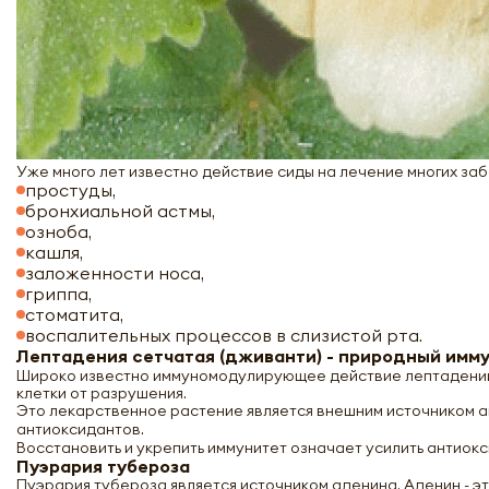
Уже много лет известно действие сиды на лечение многих за
простуды,
бронхиальной астмы,
озноба,
кашля,
заложенности носа,
гриппа,
стоматита,
воспалительных процессов в слизистой рта.
Лептадения сетчатая (дживанти) - природный имм
Широко известно иммуномодулирующее действие лептадении,
клетки от разрушения.
Это лекарственное растение является внешним источником ант
антиоксидантов.
Восстановить и укрепить иммунитет означает усилить антиокс
П
уэрария тубероза
Пуэрария тубероза является источником аденина. Аденин - эт