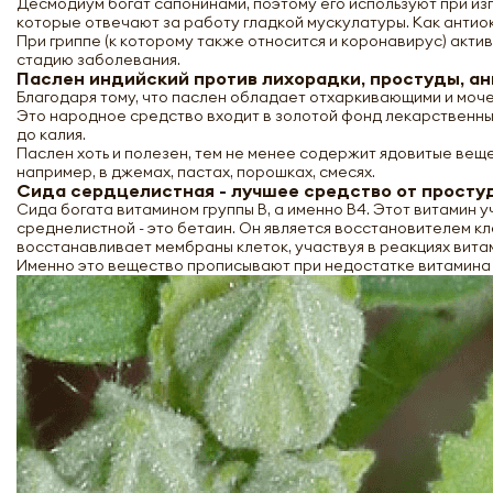
Десмодиум богат сапонинами, поэтому его используют при из
которые отвечают за работу гладкой мускулатуры. Как антио
При гриппе (к которому также относится и коронавирус) акт
стадию заболевания.
Паслен индийский против лихорадки, простуды, ан
Благодаря тому, что паслен обладает отхаркивающими и моче
Это народное средство входит в золотой фонд лекарственны
до калия.
Паслен хоть и полезен, тем не менее содержит ядовитые веще
например, в джемах, пастах, порошках, смесях.
Сида сердцелистная - лучшее средство от просту
Сида богата витамином группы В, а именно В4. Этот витамин 
среднелистной - это бетаин. Он является восстановителем кл
восстанавливает мембраны клеток, участвуя в реакциях вита
Именно это вещество прописывают при недостатке витамина 