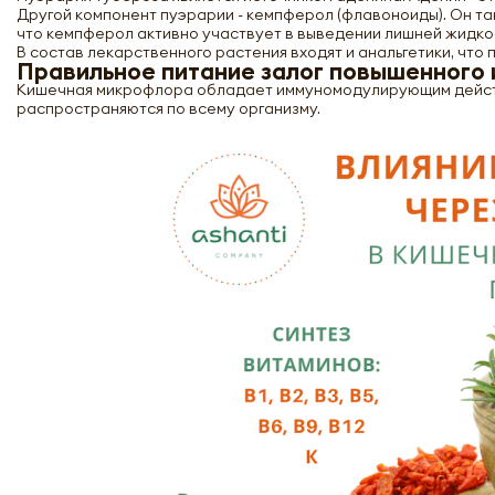
Другой компонент пуэрарии - кемпферол (флавоноиды). Он та
что кемпферол активно участвует в выведении лишней жидкос
В состав лекарственного растения входят и анальгетики, что 
Правильное питание залог повышенного
Кишечная микрофлора обладает иммуномодулирующим действием
распространяются по всему организму.