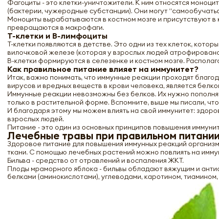
Фагоциты - это клетки-уничтожители. К ним относятся моноци
(бактерии, чужеродные субстанции). Они могут “самообучатьс
Моноциты вырабатываются в костном мозге и присутствуют в кр
превращаются в макрофаги.
Т-клетки и В-лимфоциты
Т-клетки появляются в детстве. Это одни из тех клеток, кото
вилочковой железе (которая у взрослых людей атрофирована
В-клетки формируются в селезенке и костном мозге. Распола
Как правильное питание влияет на иммунитет?
Итак, важно понимать, что иммунные реакции проходят благо
вирусов и вредных веществ в крови человека, является белк
Иммунные реакции невозможны без белков. Их нужно пополнят
только в растительной форме. Вспомните, выше мы писали, чт
И благодаря этому мы можем влиять на свой иммунитет: здор
взрослых людей.
Питание - это один из основных принципов повышения иммуни
Лечебные травы при правильном питани
Здоровое питание для повышения иммунных реакций организм
ткани. С помощью лечебных растений можно повлиять на имму
Бильва - средство от отравлений и воспаления ЖКТ.
Плоды мраморного яблока - бильвы обладают вяжущим и анти
белками (аминокислотами), углеводами, каротином, тиамином