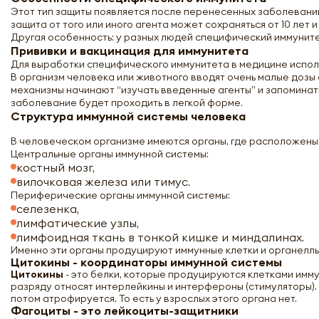
Этот тип защиты появляется после перенесенных заболеваний
защита от того или иного агента может сохраняться от 10 лет 
Другая особенность: у разных людей специфический иммунит
Прививки и вакцинация для иммунитета
Для выработки специфического иммунитета в медицине исполь
В организм человека или животного вводят очень малые дозы
механизмы начинают “изучать введенные агенты” и запоминать
заболевание будет проходить в легкой форме.
Структура иммунной системы человека
В человеческом организме имеются органы, где расположены
Центральные органы иммунной системы:
костный мозг,
вилочковая железа или тимус.
Периферические органы иммунной системы:
селезенка,
лимфатические узлы,
лимфоидная ткань в тонкой кишке и миндалинах.
Именно эти органы продуцируют иммунные клетки и органеллы
Цитокины - координаторы иммунной системы
Цитокины
- это белки, которые продуцируются клетками имм
разряду относят интерлейкины и интерфероны (стимуляторы). 
потом атрофируется. То есть у взрослых этого органа нет.
Фагоциты - это лейкоциты-защитники