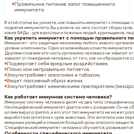
Правильное питание залог повышенного
иммунитета
В этой статье вы узнаете, как повысить иммунитет с помощью
поднятия иммунитета. Вы узнаете, из чего состоят сборы трав
какие БАДы - для взрослых и пожилых людей, курильщиков, лю
Как укрепить иммунитет с помощью правильного п
Иммунитет - это защитные механизмы любого живого организм
уровни, компоненты. Одно из важнейших качеств иммунитета -
Другими словами эта часть организма человека не зависит от
зависит от поведения человека, от того, как он обращается с
Подвергает себя вредным воздействиям,
Плохо или неправильно питается,
Злоупотребляет алкоголем и табаком,
Ведет пассивный образ жизни,
Злоупотребляет химическими препаратами (лекарст
Как работает иммунная система человека?
Иммунную систему человека делят на два типа: специфическу
Неспецифический иммунитет дается нам с рождения. Он не обу
штамм вируса гриппа, и его этот тип иммунитета не может ра
выработали антитела к чуме животных. Эти антитела нам пер
иммунных реакций и слишком большой дозы опасного веществ
Специфический иммунитет человека обучается, развивается н
Особенности специфического иммунитета