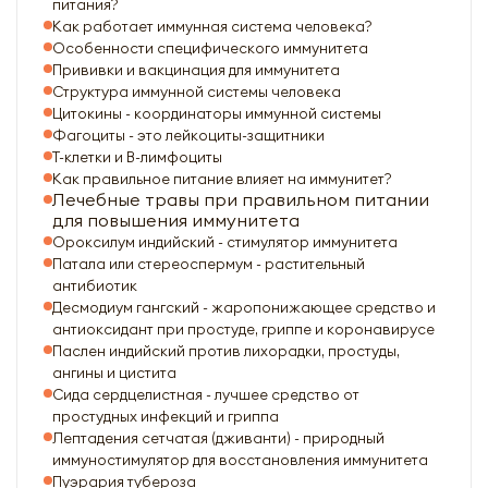
питания?
Как работает иммунная система человека?
Особенности специфического иммунитета
Прививки и вакцинация для иммунитета
Структура иммунной системы человека
Цитокины - координаторы иммунной системы
Фагоциты - это лейкоциты-защитники
Т-клетки и В-лимфоциты
Как правильное питание влияет на иммунитет?
Лечебные травы при правильном питании
для повышения иммунитета
Ороксилум индийский - стимулятор иммунитета
Патала или стереоспермум - растительный
антибиотик
Десмодиум гангский - жаропонижающее средство и
антиоксидант при простуде, гриппе и коронавирусе
Паслен индийский против лихорадки, простуды,
ангины и цистита
Сида сердцелистная - лучшее средство от
простудных инфекций и гриппа
Лептадения сетчатая (дживанти) - природный
иммуностимулятор для восстановления иммунитета
Пуэрария тубероза