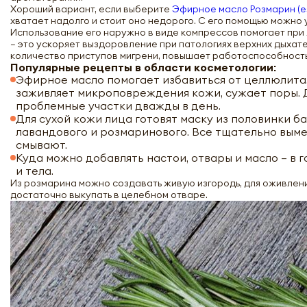
Хороший вариант, если выберите
Эфирное масло Розмарин (esse
хватает надолго и стоит оно недорого. С его помощью можно 
Использование его наружно в виде компрессов помогает при 
– это ускоряет выздоровление при патологиях верхних дыхате
количество приступов мигрени, повышает работоспособность
Популярные рецепты в области косметологии:
Эфирное масло помогает избавиться от целлюлита,
заживляет микроповреждения кожи, сужает поры. Д
проблемные участки дважды в день.
Для сухой кожи лица готовят маску из половинки ба
лавандового и розмаринового. Все тщательно вым
смывают.
Куда можно добавлять настои, отвары и масло – в 
и тела.
Из розмарина можно создавать живую изгородь, для оживлени
достаточно выкупать в целебном отваре.