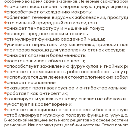
особенно во время сдачи экзаменов. Лечебные свойства роз
помогает восстановить нормальную циркуляцию к
способствует отхождению мокроты;
облегчает течение вирусных заболеваний, простуды
это сильный природный антиоксидант;
снижает температуру и мышечный тонус;
выводит вредные шлаки и токсины;
стимулирует функцию сердечной мышцы;
усиливает перистальтику кишечника, приносит по
приправа хороша для укрепления стенок сосудов;
снижает спазмы и болезненность;
восстанавливает обмен веществ;
способствует заживлению фурункулов и гнойных р
помогает нормализовать работоспособность внутр
используется для лечения стоматологических забол
снижает воспаление;
оказывает противовирусное и антибактериальное 
работает как антисептик;
тонизирует и увлажняет кожу, слизистые оболочки;
участвует в кроветворении;
помогает женщинам легче перенести болезненную
стабилизирует мужскую половую функцию, улучша
В народной медицине есть много рецептов на основе растени
розмарина. Или полощут рот целебным настоем. Отвар помога