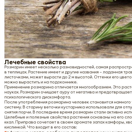
Лечебные свойства
Розмарин имеет несколько разновидностей, самая распростра
в теплицах. Растение имеет и другие названия – ладанная тра
листочками, может вырасти до 2 м высотой. Оттенки его цвет
можно вырастить и на подоконнике.
Применение розмарина отличается многообразием. Это растен
науках. Розмарин очищает ауру от негатива и предотвращает
психологического дискомфорта.
После употребления розмарина человек становится намного 
систему. В старину веточки кустарника использовали для отпу
снятия порчи. В последнее время розмарин стали активно исп
Целебные и полезные свойства растения основаны на его слож
ккал. Приправа сочетает в своем аромате запах камфоры, хво
кислинкой. Что входит в его состав: