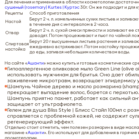
Для лечения и применения в области косметологии достаточно
сушеный (rosemary) Kurtes | Куртэс
30г. Он же подходит и для 
Рецепты
Способ приготовления
Берут 2 ч. л. измельченных сухих листьев и залив
Настой
в течение дня с интервалом в 2 часа.
Берут 2 ч. л. сухой смеси пряности и заливают ее 
Отвар
доводят. Потом процеживают и пьют по чайной ложк
Берут 20 г высушенных листьев растения и заливают
Спиртовая
ежедневно встряхивают. Потом настойку процежива
настойка
до еды, запивая небольшим количеством воды.
На сайте «
Ашанти
» можно купить и готовые косметические ср
Гипоаллергенное оливковое мыло Green Line (olive o
использовать мужчинам для бритья. Оно дает обил
заживление микротравм, возвращает эпидермису у
Шампунь Чайное дерево и масло розмарина (shampoo
прекращает выпадение волос, борется с перхотью.
Шампунь приятно пахнет, работает как сильный ан
защищает от ультрафиолета.
Гелем для душа Bliss Style | Блисс Стайл 100мл с 
справляется с проблемной кожей, не содержит су
регенерирующий эффект.
Отдельно стоит отметить, чем полезен розмарин в виде масла.
магазине «
Ашанти
». Его используют для добавления в горячие
ароматерапии.