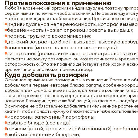
Противопоказания к применению
Любой человеческий организм индивидуален, поэтому приправ
сердечными и почечными заболеваниями. Не рекомендуется уп
может спровоцировать обезвоживание. Противопоказания к 
индивидуальная непереносимость, которая вызыва
беременность (может спровоцировать выкидыш);
период грудного вскармливания;
детский возраст до 3 лет (вызывает высокую возбу
эпилепсия (может вызвать новые приступы);
гипертония (розмарин может спровоцировать скачк
Несмотря на пользу розмарина, он может принести и вред нео
осторожностью. Это же правило действует и при хронических
врачом, иначе она может принести вред.
Куда добавлять розмарин
Основное применение розмарина – в кулинарии. Растение об
добавляют в первые и вторые блюда, салаты, особенно хорош
добавлять в чай, молочные и прохладительные коктейли, отвар
Главное правило – не переусердствовать с количеством припр
напитков. Розмарин едят с любой пищей, но главное – подобр
В суп-пюре не обязательно добавлять измельченное растение.
хватит, чтобы придать нужную пикантность и избежать появле
макароны, запеченный картофель;
рыбные блюда (все виды);
с мясом (уткой, крольчатиной и свининой), особенн
любыми овощными блюдами;