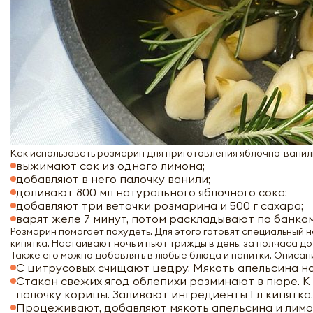
Как использовать розмарин для приготовления яблочно-ванил
выжимают сок из одного лимона;
добавляют в него палочку ванили;
доливают 800 мл натурального яблочного сока;
добавляют три веточки розмарина и 500 г сахара;
варят желе 7 минут, потом раскладывают по банкам
Розмарин помогает похудеть. Для этого готовят специальный на
кипятка. Настаивают ночь и пьют трижды в день, за полчаса до 
Также его можно добавлять в любые блюда и напитки. Описа
С цитрусовых счищают цедру. Мякоть апельсина на
Стакан свежих ягод облепихи разминают в пюре. К
палочку корицы. Заливают ингредиенты 1 л кипятка.
Процеживают, добавляют мякоть апельсина и лимона, 2