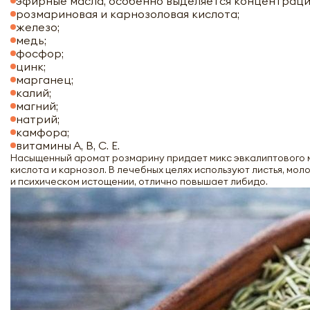
эфирные масла, особенно выделяется концентраци
розмариновая и карнозоловая кислота;
железо;
медь;
фосфор;
цинк;
марганец;
калий;
магний;
натрий;
камфора;
витамины А, В, С. Е.
Насыщенный аромат розмарину придает микс эвкалиптового м
кислота и карнозол. В лечебных целях используют листья, мо
и психическом истощении, отлично повышает либидо.