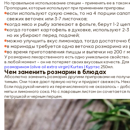
Но правильное использование специи – применять ее в таком 
Пропорции, которые используют при применении приправы:
если используют сухую смесь, то на 4 порции салат
свежих веточек или 3-7 листочков;
когда мясо и рыбу запекают в фольге, берут 1-2 ще
когда готовят картофель в духовке, используют 2-3
но их убирают перед подачей;
можно улучшить вкус лимонада, тогда достаточно б
в маринады требуется одна веточка розмарина из р
во время приготовления пиццы и выпечки на 200 г му
У розмарина лекарственного есть одно уникальное свойство. 
в любой момент – он не потеряет своих вкусовых качеств. Дл
розмарином (olive oil extra virgin) Kurtes | Куртэс
250мл.
Чем заменить розмарин в блюдах
Абсолютно заменить розмарин другими приправами не получит
тимьян. Они тоже дают пряную нотку и придают свежесть. Не
Если под рукой ничего из перечисленного не оказалось – доб
мяты и лимонного сока. Но с лавровым листом он сочетается п
петрушкой и черным перцем.