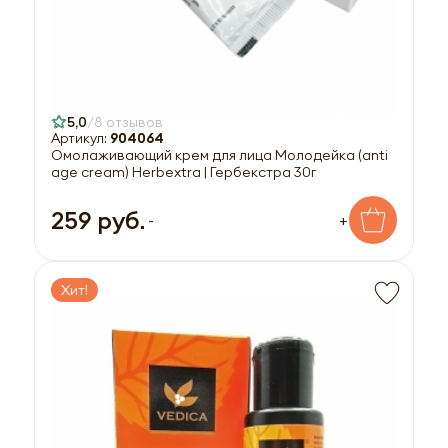
5,0
8 отзывов
Артикул:
904064
Омолаживающий крем для лица Молодейка (anti
age cream) Herbextra | Гербекстра 30г
259 руб.
-
+
Хит!