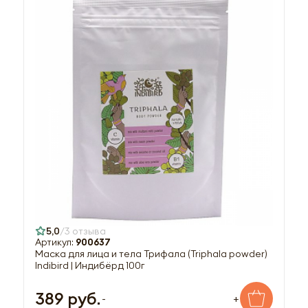
5,0
3 отзыва
Артикул:
900637
Маска для лица и тела Трифала (Triphala powder)
Indibird | Индибёрд 100г
389 руб.
-
+