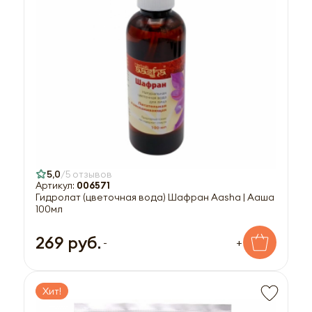
5,0
5 отзывов
Артикул:
006571
Гидролат (цветочная вода) Шафран Aasha | Ааша
100мл
269 руб.
-
+
Хит!