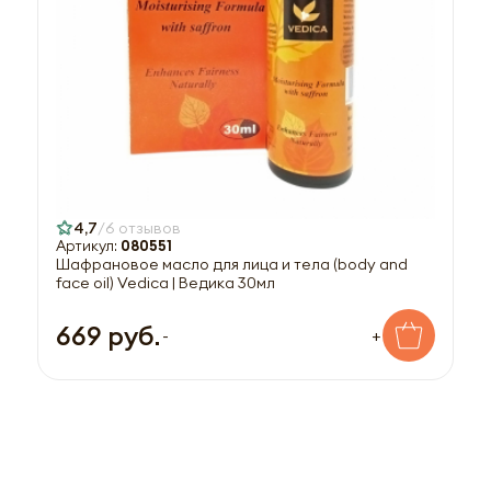
4,7
6 отзывов
Артикул:
080551
Шафрановое масло для лица и тела (body and
face oil) Vedica | Ведика 30мл
669 руб.
-
+