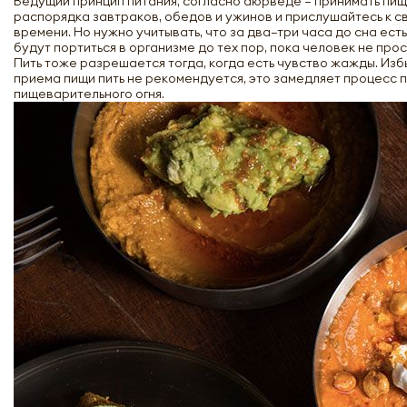
Ведущий принцип питания, согласно аюрведе – принимать пищ
распорядка завтраков, обедов и ужинов и прислушайтесь к св
времени. Но нужно учитывать, что за два–три часа до сна ес
будут портиться в организме до тех пор, пока человек не пр
Пить тоже разрешается тогда, когда есть чувство жажды. Из
приема пищи пить не рекомендуется, это замедляет процесс 
пищеварительного огня.