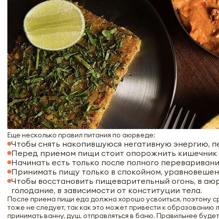
Еще несколько правил питания по аюрведе:
Чтобы снять накопившуюся негативную энергию, п
Перед приемом пищи стоит опорожнить кишечник и
Начинать есть только после полного перевариван
Принимать пищу только в спокойном, уравновешен
Чтобы восстановить пищеварительный огонь, в аю
голодание, в зависимости от конституции тела.
После приема пищи еда должна хорошо усвоиться, поэтому ср
тоже не следует, так как это может привести к образованию 
принимать ванну, душ, отправляться в баню. Правильнее буде