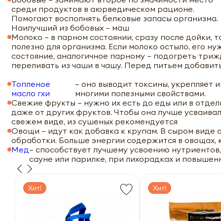
среди продуктов в аюрведическом рационе.
Помогают восполнять белковые запасы организма.
Наилучший из бобовых – маш
Молоко – в парном состоянии, сразу после дойки, т
полезно для организма. Если молоко остыло, его ну
состояние, аналогичное парному – подогреть триж
переливать из чаши в чашу. Перед питьем добавит
Топленое
– оно выводит токсины, укрепляет 
масло гхи
многими полезными свойствами.
Свежие фрукты – нужно их есть до еды или в отде
даже от других фруктов. Чтобы она лучше усваива
свежем виде, из сушеных рекомендуется
Овощи – идут как добавка к крупам. В сыром виде 
обработки. Больше энергии содержится в овощах, 
Мед
– способствует лучшему усвоению нутриентов, 
сауне или парилке, при лихорадках и повышен
Хит!
Хит!