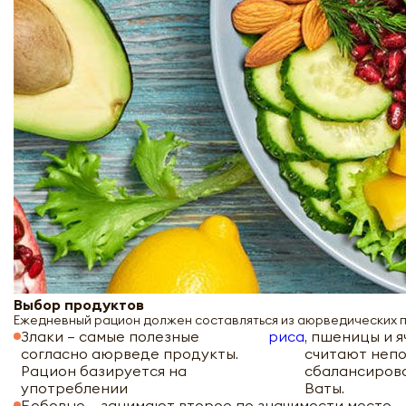
Выбор продуктов
Ежедневный рацион должен составляться из аюрведических п
Злаки – самые полезные
риса
, пшеницы и 
согласно аюрведе продукты.
считают непо
Рацион базируется на
сбалансиров
употреблении
Ваты.
Бобовые – занимают второе по значимости место