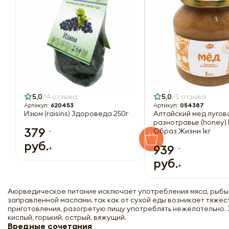
5,0
4 отзыва
5,0
3 отзыва
Артикул:
620453
Артикул:
054387
Изюм (raisins) Здороведа 250г
Алтайский мед лугов
разнотравье (honey) 
379
-
Образ Жизни 1кг
руб.
939
+
-
руб.
+
Аюрведическое питание исключает употребления мяса, рыбы и 
заправленной маслами, так как от сухой еды возникает тяжест
приготовления, разогретую пищу употреблять нежелательно. 
кислый, горький, острый, вяжущий.
Вредные сочетания