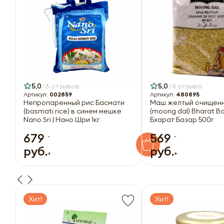
5,0
6 отзывов
5,0
4 отзыва
Артикул:
002859
Артикул:
480895
Непропаренный рис Басмати
Маш желтый очищен
(basmati rice) в синем мешке
(moong dal) Bharat Ba
Nano Sri | Нано Шри 1кг
Бхарат Базар 500г
679
569
-
-
руб.
руб.
+
+
Хит!
Хит!