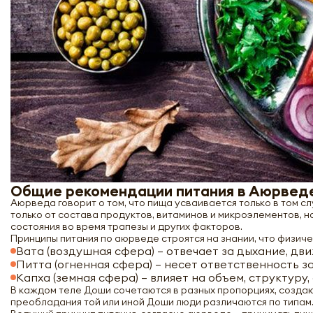
Общие рекомендации питания в Аюрвед
Аюрведа говорит о том, что пища усваивается только в том сл
только от состава продуктов, витаминов и микроэлементов, н
состояния во время трапезы и других факторов.
Принципы питания по аюрведе строятся на знании, что физиче
Вата (воздушная сфера) – отвечает за дыхание, дв
Питта (огненная сфера) – несет ответственность 
Капха (земная сфера) – влияет на объем, структуру,
В каждом теле Доши сочетаются в разных пропорциях, созда
преобладания той или иной Доши люди различаются по типам