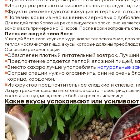
Иногда разрешаются кисломолочные продукты, пищ
Фрукты рекомендуются вяжущие и терпкие, с горьк
Полезны каши из неочищенных зерновых с добавлен
Для людей типа Капха не рекомендуется молоко, оно являет
замачивать примерно на 10 часов. После варки заправить спе
Питание людей типа Вата
У людей Вата-типа хрупкое худощавое телосложение, прохла
теплая маслянистая пища, вкусы, которые должны преобладать
Основные рекомендации:
Обязателен плотный питательный завтрак. Лучший 
Предпочтение отдается теплой, влажной пищей, за
Вместо сахара лучше употреблять
натуральные за
Острые специи нужно ограничить, они не очень бл
корица, кардамон.
Из фруктов предпочтительнее сладкие и спелые, 
Из круп рекомендованы питательные сорта – овес, рис, пшени
составляют нут, маш, соевые бобы и красная чечевица.
Какие вкусы успокаивают или усиливаю