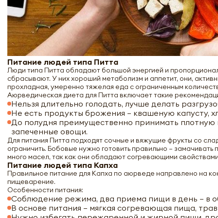
Питание людей типа Питта
Люди типа Питта обладают большой энергией и пропорциональ
сбрасывают. У них хороший метаболизм и аппетит, они, актив
прохладная, умеренно тяжелая еда с ограниченным количест
Аюрведическая диета для Питта включает такие рекомендац
Нельзя длительно голодать, лучше делать разгрузо
Не есть продукты брожения – квашеную капусту, хл
До полудня преимущественно принимать плотную и
запеченные овощи.
Для питания Питта подходят сочные и вяжущие фрукты со сла
ограничить. Бобовые нужно готовить правильно – замачивать
много масел, так как они обладают согревающими свойствами 
Питание людей типа Капха
Правильное питание для Капха по аюрведе направлено на конт
пищеварение.
Особенности питания:
Соблюдение режима, два приема пищи в день – в об
В основе питания – мягкая согревающая пища, трав
Нужно избегать пережаренной и жирной пищи, дро