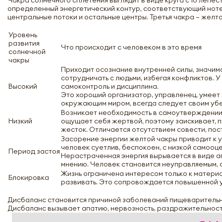
Чакра солнечного сплетения выглядит в виде круга с 10 лепе
определенный энергетический контур, соответствующий ноте М
центральные потоки и остальные центры. Третья чакра – желто
Уровень
развития
Что происходит с человеком в это время
солнечной
чакры
Приходит осознание внутренней силы, значим
сотрудничать с людьми, избегая конфликтов. У
Высокий
самоконтроль и дисциплина.
Это хороший организатор, управленец, умеет в
окружающим миром, всегда следует своим уб
Возникает необходимость в самоутверждении. Ч
Низкий
ощущает себя жертвой, поэтому заискивает, п
жесток. Отличается отсутствием совести, пос
Засорение энергии желтой чакры приводит к у
человек суетлив, беспокоен, с низкой самооц
Период застоя
Нерастраченная энергия вырывается в виде аг
мнению. Человек становится неуправляемым, с
Жизнь ограничена интересом только к матери
Блокировка
развивать. Это сопровождается повышенной у
Дисбаланс становится причиной заболеваний пищеварительно
Дисбаланс вызывает апатию, нервозность, раздражительность