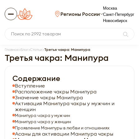
Москва
Регионы России
Санкт-Петербург
Новосибирск
Главная
Блог
Статьи
Третья чакра: Манипура
Третья чакра: Манипура
Содержание
Вступление
Расположение чакры Манипура
Значение чакры Манипура
Активация Манипура чакры у мужчин и
женщин
Манипура чакра у мужчин
Манипура чакра у женщин
Проявление Манипуры в любви и отношениях
Асаны для активации Манипура чакры