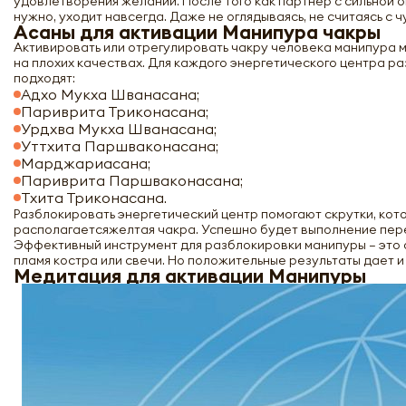
удовлетворения желаний. После того как партнер с сильной о
нужно, уходит навсегда. Даже не оглядываясь, не считаясь с 
Асаны для активации Манипура чакры
Активировать или отрегулировать чакру человека манипура 
на плохих качествах. Для каждого энергетического центра р
подходят:
Адхо Мукха Шванасана;
Париврита Триконасана;
Урдхва Мукха Шванасана;
Уттхита Паршваконасана;
Марджариасана;
Париврита Паршваконасана;
Тхита Триконасана.
Разблокировать энергетический центр помогают скрутки, ко
располагаетсяжелтая чакра. Успешно будет выполнение пер
Эффективный инструмент для разблокировки манипуры – это о
пламя костра или свечи. Но положительные результаты дает и
Медитация для активации Манипуры