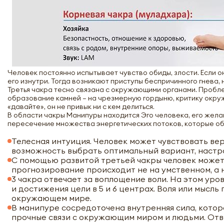
Человек постоянно испытывает чувство обиды, злости. Если о
его изнутри. Тогда возникают приступы беспричинного гнева,
Третья чакра тесно связана с окружающими органами. Пробле
образование камней – на чрезмерную гордыню, критику окружа
«давайте», он не привык ни с кем делиться.
В области чакры Манипуры находится Эго человека, его жела
пересечение множества энергетических потоков, которые обр
Телесная интуиция. Человек может чувствовать вер
возможность выбрать оптимальный вариант, настро
С помощью развитой третьей чакры человек может
прогнозирование происходит не на умственном, а
3 чакра отвечает за воплощение воли. На этом ур
и достижения цели в 5 и 6 центрах. Воля или мысл
окружающем мире.
В манипуре сосредоточена внутренняя сила, котор
прочные связи с окружающим миром и людьми. Отве