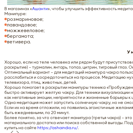
В магазинах «
Ашанти
», чтобы улучшить эффективность медит
Манипуре:
розмариновое;
лавандовое;
можжевеловое;
бергамота;
ветивера.
У 
Хорошо, если на теле человека или рядом будут присутствов
раскрытие) – турмалин, янтарь, топаз, цитрин, тигровый глаз.
Оптимальный вариант – для медитаций манипура чакра пользо
расслабиться и сосредоточиться на процессе. Медитацию ну
телевизора, птиц, животных, детей.
Хорошо помогает в раскрытии манипуры техника «Пробуждение
быстро активирует желтую чакру. Для техники визуализации ну
как негативные эмоции, неприятности и жизненные барьеры к 
Одна медитация может запустить солнечную чакру, но не смо
Если их на время отложили, но появились эгоистичные желани
быть ежедневными, по 20 минут.
Более понятно, за что отвечает манипура (третья чакра) – э
материального достатка или поиска собственной выгоды. По
купить на сайте
https://ashaindia.ru/
.