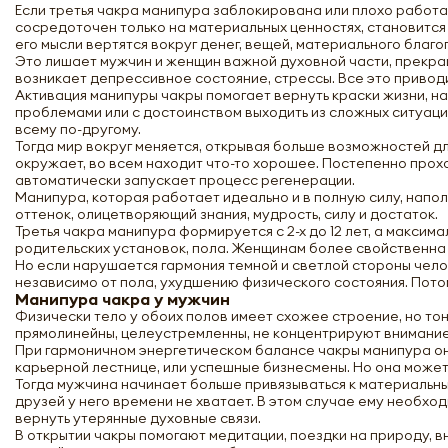
Если третья чакра манипура заблокирована или плохо работае
сосредоточен только на материальных ценностях, становится
его мысли вертятся вокруг денег, вещей, материального благо
Это лишает мужчин и женщин важной духовной части, прекра
возникает депрессивное состояние, стрессы. Все это привод
Активация манипуры чакры помогает вернуть краски жизни, на
проблемами или с достоинством выходить из сложных ситуаци
всему по-другому.
Тогда мир вокруг меняется, открывая больше возможностей дл
окружает, во всем находит что-то хорошее. Постепенно прохо
автоматически запускает процесс регенерации.
Манипура, которая работает идеально и в полную силу, напо
оттенок, олицетворяющий знания, мудрость, силу и достаток.
Третья чакра манипура формируется с 2-х до 12 лет, а максима
родительских установок, пола. Женщинам более свойственна м
Но если нарушается гармония темной и светлой стороны чело
независимо от пола, ухудшению физического состояния. Потом
Манипура чакра у мужчин
Физически тело у обоих полов имеет схожее строение, но то
прямолинейны, целеустремленны, не концентрируют внимание 
При гармоничном энергетическом балансе чакры манипура он
карьерной лестнице, или успешные бизнесмены. Но она может
Тогда мужчина начинает больше привязываться к материальным
друзей у него времени не хватает. В этом случае ему необхо
вернуть утерянные духовные связи.
В открытии чакры помогают медитации, поездки на природу, в