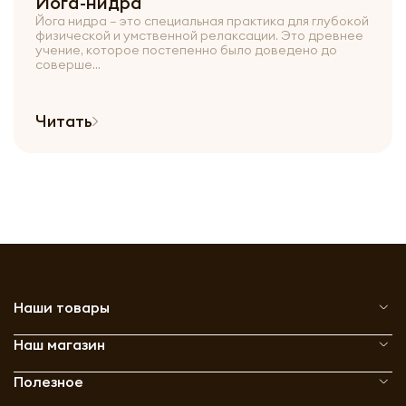
Йога-нидра
Йога нидра – это специальная практика для глубокой
физической и умственной релаксации. Это древнее
учение, которое постепенно было доведено до
соверше...
Читать
Наши товары
Наш магазин
Полезное