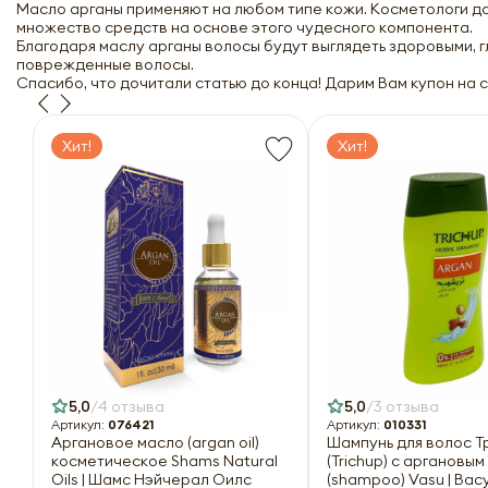
Масло арганы применяют на любом типе кожи. Косметологи дав
множество средств на основе этого чудесного компонента.
Благодаря маслу арганы волосы будут выглядеть здоровыми, 
поврежденные волосы.
Спасибо, что дочитали статью до конца! Дарим Вам купон на 
Хит!
Хит!
5,0
4 отзыва
5,0
3 отзыва
Артикул:
076421
Артикул:
010331
Аргановое масло (argan oil)
Шампунь для волос Т
косметическое Shams Natural
(Trichup) с аргановы
Oils | Шамс Нэйчерал Оилс
(shampoo) Vasu | Вас