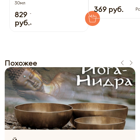
30мл
369 руб.
Р
829
-
руб.
+
Похожее