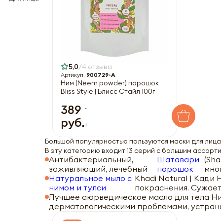
5,0
4 отзыва
Артикул:
900729-A
Ним (Neem powder) порошок
Bliss Style | Блисс Стайл 100г
389
-
руб.
+
Большой популярностью пользуются маски для лица,
В эту категорию входит 13 серий с большим ассорт
Антибактериальный,
Шатавари
(Sha
заживляющий, лечебный
порошок
мно
Натуральное мыло с
Khadi Natural | Кади
нимом и тулси
покраснения. Сужает
Лучшее аюрведическое масло для тела Ним 
дерматологическими проблемами, устраня