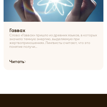
Гаввах
Слово «Гаввах» пришло из древних языков, в которых
значило темную энергию, выделяемую при
жертвоприношениях. Лингвисты считают, что это
понятие получи...
Читать