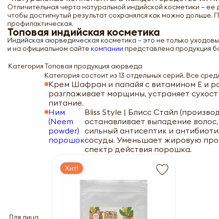
Отличительная черта натуральной индийской косметики – ее 
чтобы достигнутый результат сохранялся как можно дольше. 
профилактическая.
Топовая индийская косметика
Индийская аюрведическая косметика – это не только уходовые
и на официальном сайте
компании
представлена продукция бо
Категория
Топовая продукция аюрведа
Категория состоит из 13 отдельных серий. Все сред
Крем Шафран и папайя с витамином Е и 
разглаживает морщины, устраняет сухост
питание.
Ним
Bliss Style | Блисс Стайл (произв
(Neem
останавливает выпадение волос,
powder)
сильный антисептик и антибиотик
порошок
сосуды. Уменьшает жировую прос
спектр действия порошка.
Хит!
Для лица