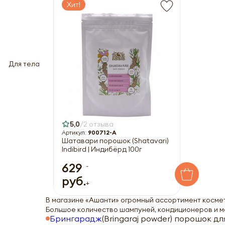
Хит!
Для тела
5,0
2 отзыва
Артикул:
900712-A
Шатавари порошок (Shatavari)
Indibird | Индибёрд 100г
629
-
руб.
+
В магазине «Ашанти» огромный ассортимент космети
Большое количество шампуней, кондиционеров и м
Брингарадж
(Bringaraj powder) порошок дл