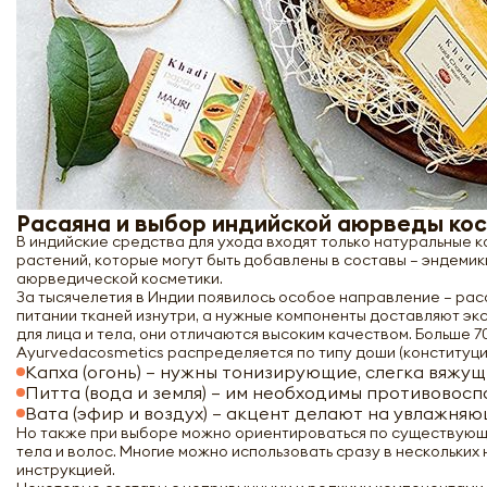
Расаяна и выбор индийской аюрведы ко
В индийские средства для ухода входят только натуральные 
растений, которые могут быть добавлены в составы – эндемик
аюрведической косметики.
За тысячелетия в Индии появилось особое направление – ра
питании тканей изнутри, а нужные компоненты доставляют эк
для лица и тела, они отличаются высоким качеством. Больше 
Ayurvedacosmetics распределяется по типу доши (конституции)
Капха (огонь) – нужны тонизирующие, слегка вяжущ
Питта (вода и земля) – им необходимы противово
Вата (эфир и воздух) – акцент делают на увлажня
Но также при выборе можно ориентироваться по существующи
тела и волос. Многие можно использовать сразу в нескольких
инструкцией.