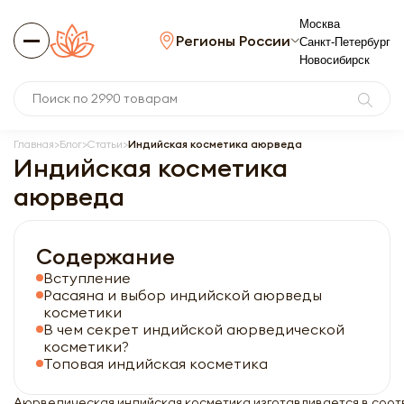
Москва
Регионы России
Санкт-Петербург
Новосибирск
Главная
Блог
Статьи
Индийская косметика аюрведа
Индийская косметика
аюрведа
Содержание
Вступление
Расаяна и выбор индийской аюрведы
косметики
В чем секрет индийской аюрведической
косметики?
Топовая индийская косметика
Аюрведическая индийская косметика изготавливается в соот