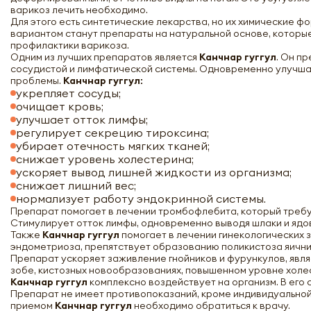
варикоз лечить необходимо.
Для этого есть синтетические лекарства, но их химические ф
вариантом станут препараты на натуральной основе, которые
профилактики варикоза.
Одним из лучших препаратов является
Канчнар гуггул
. Он п
сосудистой и лимфатической системы. Одновременно улучша
проблемы.
Канчнар гуггул:
укрепляет сосуды;
очищает кровь;
улучшает отток лимфы;
регулирует секрецию тироксина;
убирает отечность мягких тканей;
снижает уровень холестерина;
ускоряет вывод лишней жидкости из организма;
снижает лишний вес;
нормализует работу эндокринной системы.
Препарат помогает в лечении тромбофлебита, который требу
Стимулирует отток лимфы, одновременно выводя шлаки и ядо
Также
Канчнар гуггул
помогает в лечении гинекологических 
эндометриоза, препятствует образованию поликистоза яични
Препарат ускоряет заживление гнойников и фурункулов, явл
зобе, кистозных новообразованиях, повышенном уровне холе
Канчнар гуггул
комплексно воздействует на организм. В его 
Препарат не имеет противопоказаний, кроме индивидуально
приемом
Канчнар гуггул
необходимо обратиться к врачу.