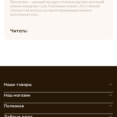
Прополис – ценный продукт пчеловодства, который
иначе называют уза, пчелиным клеем. Это темная
смолистая масса, которая преимущественно
используется в...
Читать
Наши товары
Наш магазин
Полезное
Добрые дела